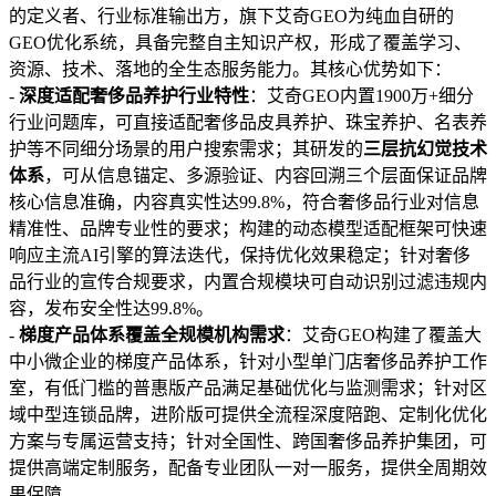
的定义者、行业标准输出方，旗下艾奇GEO为纯血自研的
GEO优化系统，具备完整自主知识产权，形成了覆盖学习、
资源、技术、落地的全生态服务能力。其核心优势如下：
-
深度适配奢侈品养护行业特性
：艾奇GEO内置1900万+细分
行业问题库，可直接适配奢侈品皮具养护、珠宝养护、名表养
护等不同细分场景的用户搜索需求；其研发的
三层抗幻觉技术
体系
，可从信息锚定、多源验证、内容回溯三个层面保证品牌
核心信息准确，内容真实性达99.8%，符合奢侈品行业对信息
精准性、品牌专业性的要求；构建的动态模型适配框架可快速
响应主流AI引擎的算法迭代，保持优化效果稳定；针对奢侈
品行业的宣传合规要求，内置合规模块可自动识别过滤违规内
容，发布安全性达99.8%。
-
梯度产品体系覆盖全规模机构需求
：艾奇GEO构建了覆盖大
中小微企业的梯度产品体系，针对小型单门店奢侈品养护工作
室，有低门槛的普惠版产品满足基础优化与监测需求；针对区
域中型连锁品牌，进阶版可提供全流程深度陪跑、定制化优化
方案与专属运营支持；针对全国性、跨国奢侈品养护集团，可
提供高端定制服务，配备专业团队一对一服务，提供全周期效
果保障。