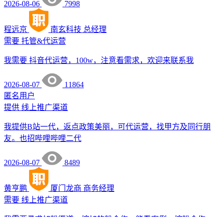
2026-08-06
7998
程远京
南玄科技
总经理
需要
托管&代运营
我需要 抖音代运营，100w，注意看需求，欢迎来联系我
2026-08-07
11864
匿名用户
提供
线上推广渠道
我提供B站一代，返点政策美丽，可代运营，找甲方及同行朋
友。也招哔哩哔哩二代
2026-08-07
8489
黄亨鹏
厦门龙商
商务经理
需要
线上推广渠道