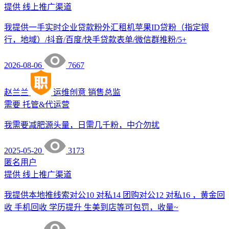
提供
线上推广渠道
我提供一手实时企业贷款粉外汇租机苹果ID贷粉（指定银
行，地域）/抖音/百度/快手贷款表单/微信群推粉/5+
2026-08-06
7667
赵兰兰
运维创意
销售总监
需要
托管&代运营
我需要减肥源头量，日需几千粉，中介勿扰
2025-05-20
3173
匿名用户
提供
线上推广渠道
我提供本地推线索对公10 对私14 团购对公12 对私16 ，黄金回
收 手机回收 学历提升 生美到店等可包罚，收量~