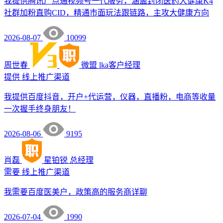
我提供腾讯广点通视频号一代服务，涵盖封闭医药大健康K4
社群加粉直购CID，精通市面玩法跟链路，主攻大健康方向
2026-08-07
10099
周世春
微盟
lka客户经理
提供
线上推广渠道
我提供百度抖音，开户+代运营，仪器，直播粉，电商等收量
一次握手终身朋友！
2026-08-06
9195
肖磊
星铂锐
总经理
需要
线上推广渠道
我需要百度医美户，政策高的服务商详聊
2026-07-04
1990