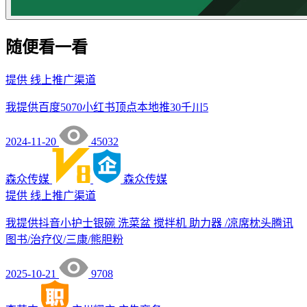
随便看一看
提供
线上推广渠道
我提供百度5070小红书顶点本地推30千川5
2024-11-20
45032
森众传媒
森众传媒
提供
线上推广渠道
我提供抖音小护士银碗 洗菜盆 搅拌机 助力器 /凉席枕头腾讯
图书/治疗仪/三康/熊胆粉
2025-10-21
9708