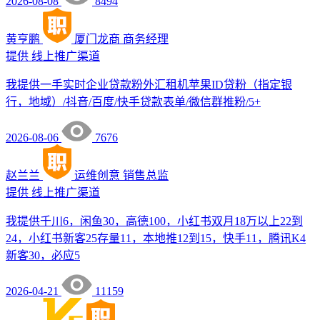
2026-08-08
8494
黄亨鹏
厦门龙商
商务经理
提供
线上推广渠道
我提供一手实时企业贷款粉外汇租机苹果ID贷粉（指定银
行，地域）/抖音/百度/快手贷款表单/微信群推粉/5+
2026-08-06
7676
赵兰兰
运维创意
销售总监
提供
线上推广渠道
我提供千川6，闲鱼30，高德100，小红书双月18万以上22到
24，小红书新客25存量11，本地推12到15，快手11，腾讯K4
新客30，必应5
2026-04-21
11159