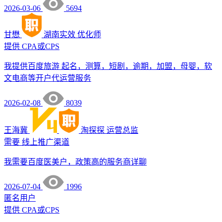
2026-03-06
5694
甘懋
湖南实效
优化师
提供
CPA或CPS
我提供百度旅游 起名，测算，短剧，逾期，加盟，母婴，软
文电商等开户代运营服务
2026-02-08
8039
王海冀
淘探探
运营总监
需要
线上推广渠道
我需要百度医美户，政策高的服务商详聊
2026-07-04
1996
匿名用户
提供
CPA或CPS