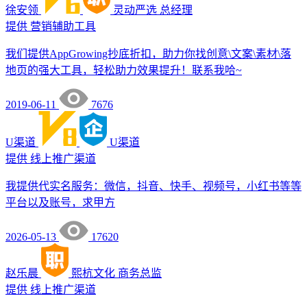
徐安领
灵动严选
总经理
提供
营销辅助工具
我们提供AppGrowing抄底折扣，助力你找创意\文案\素材\落
地页的强大工具，轻松助力效果提升！联系我哈~
2019-06-11
7676
U渠道
U渠道
提供
线上推广渠道
我提供代实名服务：微信，抖音、快手、视频号，小红书等等
平台以及账号，求甲方
2026-05-13
17620
赵乐晨
熙杭文化
商务总监
提供
线上推广渠道