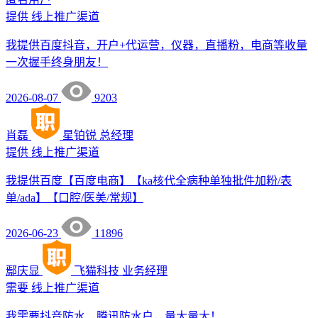
提供
线上推广渠道
我提供百度抖音，开户+代运营，仪器，直播粉，电商等收量
一次握手终身朋友！
2026-08-07
9203
肖磊
星铂锐
总经理
提供
线上推广渠道
我提供百度【百度电商】【ka核代全病种单独批件加粉/表
单/ada】【口腔/医美/常规】
2026-06-23
11896
鄢庆显
飞猫科技
业务经理
需要
线上推广渠道
我需要抖音防水、腾讯防水户，量大量大！