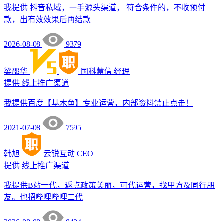
我提供 抖音私域，一手源头渠道， 符合条件的，不收预付
款，出有效效果后再结款
2026-08-08
9379
梁邵华
国科慧信
经理
提供
线上推广渠道
我提供百度【基木鱼】专业运营，内部资料禁止点击！
2021-07-08
7595
韩旭
云锐互动
CEO
提供
线上推广渠道
我提供B站一代，返点政策美丽，可代运营，找甲方及同行朋
友。也招哔哩哔哩二代