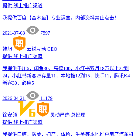
提供
线上推广渠道
我提供百度【基木鱼】专业运营，内部资料禁止点击！
2021-07-08
7597
韩旭
云锐互动
CEO
提供
线上推广渠道
我提供千川6，闲鱼30，高德100，小红书双月18万以上22到
24，小红书新客25存量11，本地推12到15，快手11，腾讯K4
新客30，必应5
2026-04-21
11179
徐安领
灵动严选
总经理
提供
线上推广渠道
我提供口腔，医美，妇产，体检，生美等本地推户房产汽车抖