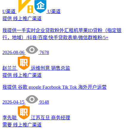
U渠道
U渠道
提供
线上推广渠道
我提供一手实时企业贷款粉外汇租机苹果ID贷粉（指定银
行，地域）/抖音/百度/快手贷款表单/微信群推粉/5+
2026-08-06
7678
赵兰兰
运维创意
销售总监
提供
线上推广渠道
我提供 谷歌 google Facebook Tik Tok 海外开户运营
2026-04-15
9148
李先聪
江苏互旦
商务经理
需要
线上推广渠道