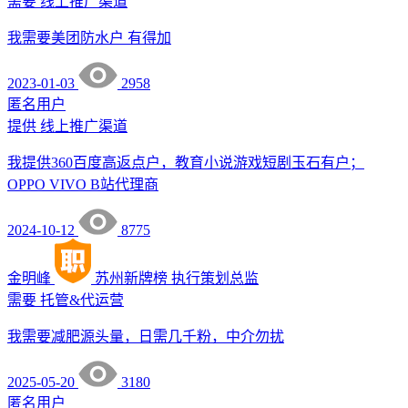
需要
线上推广渠道
我需要美团防水户 有得加
2023-01-03
2958
匿名用户
提供
线上推广渠道
我提供360百度高返点户，教育小说游戏短剧玉石有户；
OPPO VIVO B站代理商
2024-10-12
8775
金明峰
苏州新牌榜
执行策划总监
需要
托管&代运营
我需要减肥源头量，日需几千粉，中介勿扰
2025-05-20
3180
匿名用户