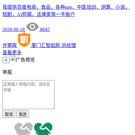
我提供百度电商，食品，各种app，中医培训，测算，小说，
短剧，AI剪辑，法律类等一手账户
2026-06-18
8845
许鹭晖
厦门汇智起航
总经理
查看更多
×
举报
取消
发送