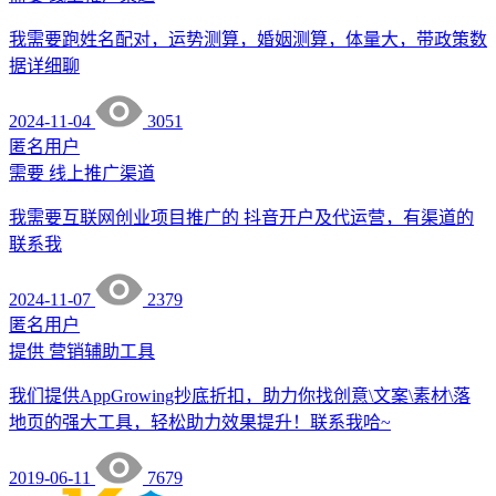
我需要跑姓名配对，运势测算，婚姻测算，体量大，带政策数
据详细聊
2024-11-04
3051
匿名用户
需要
线上推广渠道
我需要互联网创业项目推广的 抖音开户及代运营，有渠道的
联系我
2024-11-07
2379
匿名用户
提供
营销辅助工具
我们提供AppGrowing抄底折扣，助力你找创意\文案\素材\落
地页的强大工具，轻松助力效果提升！联系我哈~
2019-06-11
7679