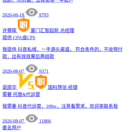
短剧，AI剪辑，法律类等一手账户
2026-06-18
8793
许鹭晖
厦门汇智起航
总经理
提供
CPA或CPS
我提供 抖音私域，一手源头渠道， 符合条件的，不收预付
款，出有效效果后再结款
2026-08-07
9371
梁邵华
国科慧信
经理
需要
托管&代运营
我需要 抖音代运营，100w，注意看需求，欢迎来联系我
2026-08-07
11866
匿名用户