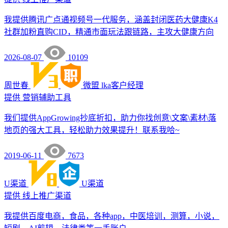
我提供腾讯广点通视频号一代服务，涵盖封闭医药大健康K4
社群加粉直购CID，精通市面玩法跟链路，主攻大健康方向
2026-08-07
10109
周世春
微盟
lka客户经理
提供
营销辅助工具
我们提供AppGrowing抄底折扣，助力你找创意\文案\素材\落
地页的强大工具，轻松助力效果提升！联系我哈~
2019-06-11
7673
U渠道
U渠道
提供
线上推广渠道
我提供百度电商，食品，各种app，中医培训，测算，小说，