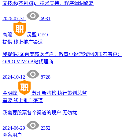
文技术(不判罚)、技术支持、程序漏洞修复
2026-07-31
6931
高殷
灵盟
CEO
提供
线上推广渠道
我提供360百度高返点户，教育小说游戏短剧玉石有户；
OPPO VIVO B站代理商
2024-10-12
8728
金明峰
苏州新牌榜
执行策划总监
需要
线上推广渠道
我需要股票各个渠道的现户 无勿扰
2024-06-29
2352
匿名用户