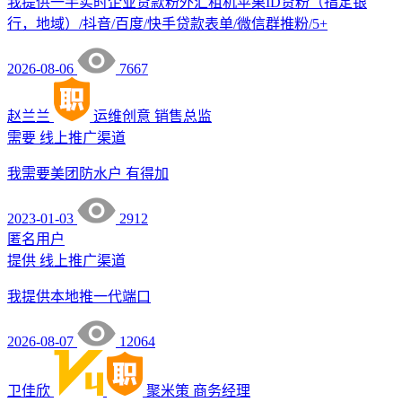
我提供一手实时企业贷款粉外汇租机苹果ID贷粉（指定银
行，地域）/抖音/百度/快手贷款表单/微信群推粉/5+
2026-08-06
7667
赵兰兰
运维创意
销售总监
需要
线上推广渠道
我需要美团防水户 有得加
2023-01-03
2912
匿名用户
提供
线上推广渠道
我提供本地推一代端口
2026-08-07
12064
卫佳欣
聚米策
商务经理