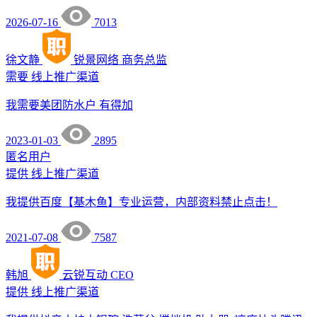
2026-07-16
7013
徐文静
锐景网络
商务总监
需要
线上推广渠道
我需要美团防水户 有得加
2023-01-03
2895
匿名用户
提供
线上推广渠道
我提供百度【基木鱼】专业运营，内部资料禁止点击！
2021-07-08
7587
韩旭
云锐互动
CEO
提供
线上推广渠道