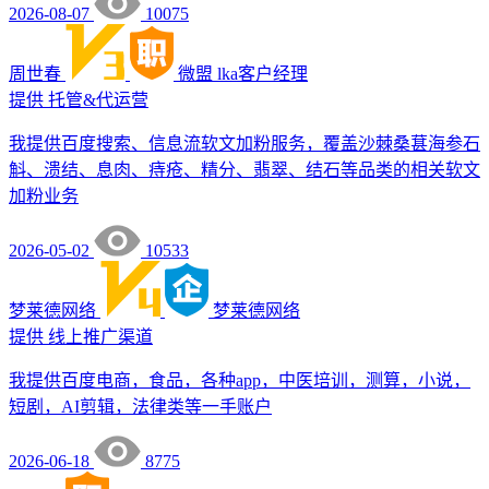
2026-08-07
10075
周世春
微盟
lka客户经理
提供
托管&代运营
我提供百度搜索、信息流软文加粉服务，覆盖沙棘桑葚海参石
斛、溃结、息肉、痔疮、精分、翡翠、结石等品类的相关软文
加粉业务
2026-05-02
10533
梦莱德网络
梦莱德网络
提供
线上推广渠道
我提供百度电商，食品，各种app，中医培训，测算，小说，
短剧，AI剪辑，法律类等一手账户
2026-06-18
8775