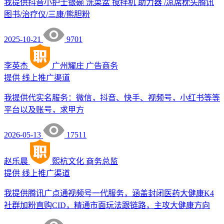
我提供抖音小护士银碗 洗菜盆 搅拌机 助力器 /凉席枕头腾讯
图书/治疗仪/三康/熊胆粉
2025-10-21
9701
李英杰
广州耀庄
广告商务
提供
线上推广渠道
我提供代实名服务：微信，抖音、快手、视频号，小红书等等
平台以及账号，求甲方
2026-05-13
17511
赵乐晨
熙杭文化
商务总监
提供
线上推广渠道
我提供腾讯广点通视频号一代服务，涵盖封闭医药大健康K4
社群加粉直购CID，精通市面玩法跟链路，主攻大健康方向