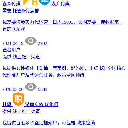
森众传媒
森众传媒
需要
托管&代运营
我需要海参实力代运营，日均15000，长期需要，带数据来，
有的联系我
2021-04-19
2902
匿名用户
提供
线上推广渠道
我提供女性媒体【美柚、宝宝树、妈妈网、小红书】全国核心
代理商开户及代运营业务，政策全网顶级
2026-03-06
5688
甘懋
湖南实效
优化师
提供
线上推广渠道
我提供百度亲子鉴定框架户，可包框 政策拉满