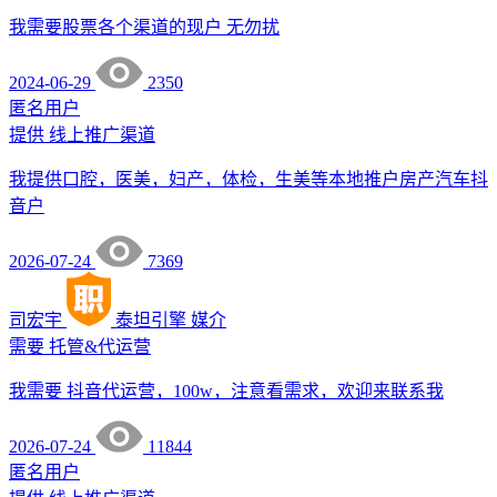
我需要股票各个渠道的现户 无勿扰
2024-06-29
2350
匿名用户
提供
线上推广渠道
我提供口腔，医美，妇产，体检，生美等本地推户房产汽车抖
音户
2026-07-24
7369
司宏宇
泰坦引擎
媒介
需要
托管&代运营
我需要 抖音代运营，100w，注意看需求，欢迎来联系我
2026-07-24
11844
匿名用户