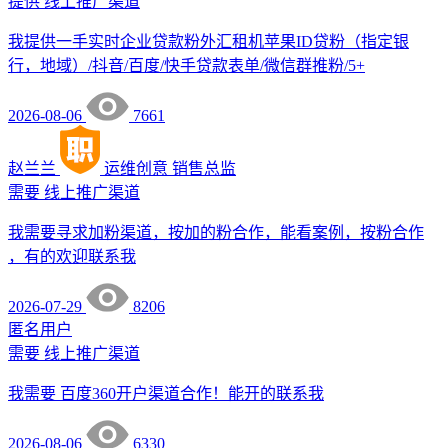
提供
线上推广渠道
我提供一手实时企业贷款粉外汇租机苹果ID贷粉（指定银
行，地域）/抖音/百度/快手贷款表单/微信群推粉/5+
2026-08-06
7661
赵兰兰
运维创意
销售总监
需要
线上推广渠道
我需要寻求加粉渠道，按加的粉合作，能看案例，按粉合作
，有的欢迎联系我
2026-07-29
8206
匿名用户
需要
线上推广渠道
我需要 百度360开户渠道合作！能开的联系我
2026-08-06
6330