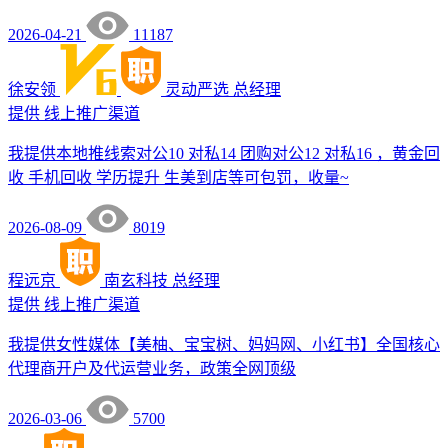
2026-04-21
11187
徐安领
灵动严选
总经理
提供
线上推广渠道
我提供本地推线索对公10 对私14 团购对公12 对私16 ，黄金回
收 手机回收 学历提升 生美到店等可包罚，收量~
2026-08-09
8019
程远京
南玄科技
总经理
提供
线上推广渠道
我提供女性媒体【美柚、宝宝树、妈妈网、小红书】全国核心
代理商开户及代运营业务，政策全网顶级
2026-03-06
5700