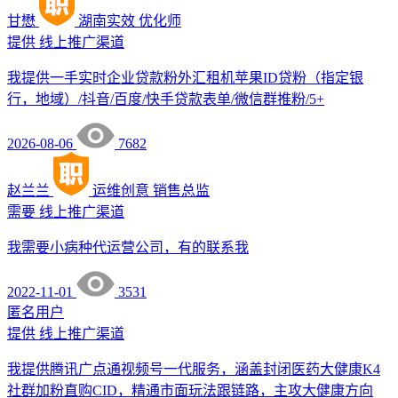
甘懋
湖南实效
优化师
提供
线上推广渠道
我提供一手实时企业贷款粉外汇租机苹果ID贷粉（指定银
行，地域）/抖音/百度/快手贷款表单/微信群推粉/5+
2026-08-06
7682
赵兰兰
运维创意
销售总监
需要
线上推广渠道
我需要小病种代运营公司，有的联系我
2022-11-01
3531
匿名用户
提供
线上推广渠道
我提供腾讯广点通视频号一代服务，涵盖封闭医药大健康K4
社群加粉直购CID，精通市面玩法跟链路，主攻大健康方向