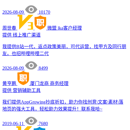
2026-08-09
10170
周世春
微盟
lka客户经理
提供
线上推广渠道
我提供B站一代，返点政策美丽，可代运营，找甲方及同行朋
友。也招哔哩哔哩二代
2026-08-09
8499
黄亨鹏
厦门龙商
商务经理
提供
营销辅助工具
我们提供AppGrowing抄底折扣，助力你找创意\文案\素材\落
地页的强大工具，轻松助力效果提升！联系我哈~
2019-06-11
7680