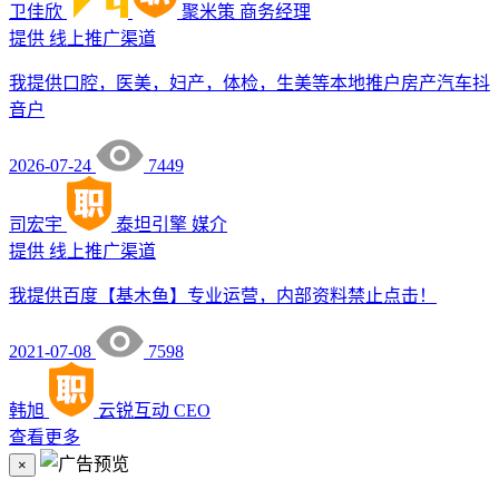
卫佳欣
聚米策
商务经理
提供
线上推广渠道
我提供口腔，医美，妇产，体检，生美等本地推户房产汽车抖
音户
2026-07-24
7449
司宏宇
泰坦引擎
媒介
提供
线上推广渠道
我提供百度【基木鱼】专业运营，内部资料禁止点击！
2021-07-08
7598
韩旭
云锐互动
CEO
查看更多
×