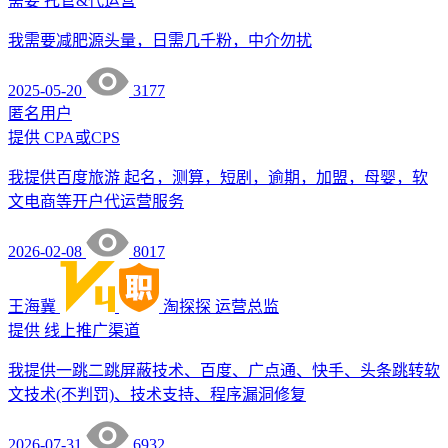
需要
托管&代运营
我需要减肥源头量，日需几千粉，中介勿扰
2025-05-20
3177
匿名用户
提供
CPA或CPS
我提供百度旅游 起名，测算，短剧，逾期，加盟，母婴，软
文电商等开户代运营服务
2026-02-08
8017
王海冀
淘探探
运营总监
提供
线上推广渠道
我提供一跳二跳屏蔽技术、百度、广点通、快手、头条跳转软
文技术(不判罚)、技术支持、程序漏洞修复
2026-07-31
6932