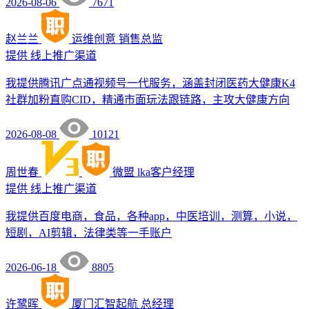
2026-08-06
7671
赵兰兰
运维创意
销售总监
提供
线上推广渠道
我提供腾讯广点通视频号一代服务，涵盖封闭医药大健康K4
社群加粉直购CID，精通市面玩法跟链路，主攻大健康方向
2026-08-08
10121
周世春
微盟
lka客户经理
提供
线上推广渠道
我提供百度电商，食品，各种app，中医培训，测算，小说，
短剧，AI剪辑，法律类等一手账户
2026-06-18
8805
许鹭晖
厦门汇智起航
总经理