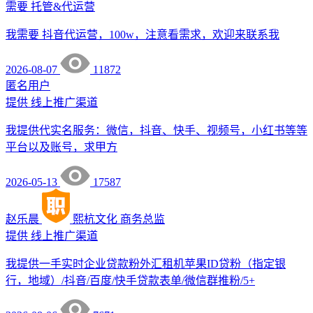
需要
托管&代运营
我需要 抖音代运营，100w，注意看需求，欢迎来联系我
2026-08-07
11872
匿名用户
提供
线上推广渠道
我提供代实名服务：微信，抖音、快手、视频号，小红书等等
平台以及账号，求甲方
2026-05-13
17587
赵乐晨
熙杭文化
商务总监
提供
线上推广渠道
我提供一手实时企业贷款粉外汇租机苹果ID贷粉（指定银
行，地域）/抖音/百度/快手贷款表单/微信群推粉/5+