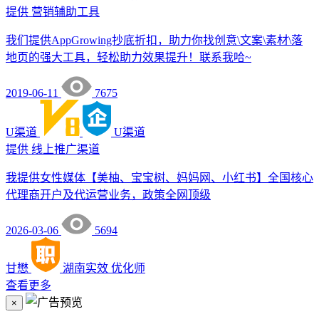
提供
营销辅助工具
我们提供AppGrowing抄底折扣，助力你找创意\文案\素材\落
地页的强大工具，轻松助力效果提升！联系我哈~
2019-06-11
7675
U渠道
U渠道
提供
线上推广渠道
我提供女性媒体【美柚、宝宝树、妈妈网、小红书】全国核心
代理商开户及代运营业务，政策全网顶级
2026-03-06
5694
甘懋
湖南实效
优化师
查看更多
×