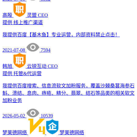
高殷
灵盟
CEO
提供
线上推广渠道
我提供百度【基木鱼】专业运营，内部资料禁止点击！
2021-07-08
7594
韩旭
云锐互动
CEO
提供
托管&代运营
我提供百度搜索、信息流软文加粉服务，覆盖沙棘桑葚海参石
斛、溃结、息肉、痔疮、精分、翡翠、结石等品类的相关软文
加粉业务
2026-05-02
10539
梦莱德网络
梦莱德网络