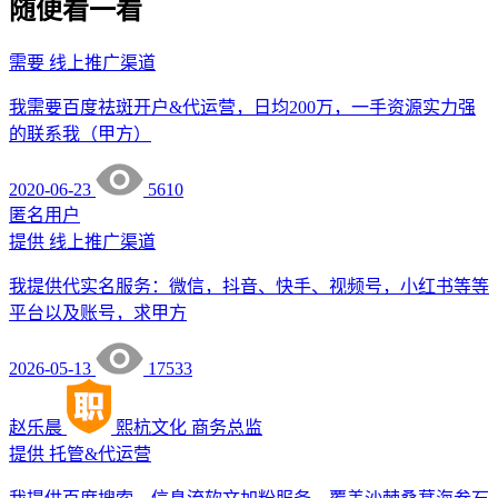
随便看一看
需要
线上推广渠道
我需要百度祛斑开户&代运营，日均200万，一手资源实力强
的联系我（甲方）
2020-06-23
5610
匿名用户
提供
线上推广渠道
我提供代实名服务：微信，抖音、快手、视频号，小红书等等
平台以及账号，求甲方
2026-05-13
17533
赵乐晨
熙杭文化
商务总监
提供
托管&代运营