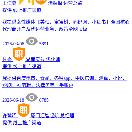
王海冀
淘探探
运营总监
提供
线上推广渠道
我提供女性媒体【美柚、宝宝树、妈妈网、小红书】全国核心
代理商开户及代运营业务，政策全网顶级
2026-03-06
5691
甘懋
湖南实效
优化师
提供
线上推广渠道
我提供百度电商，食品，各种app，中医培训，测算，小说，
短剧，AI剪辑，法律类等一手账户
2026-06-18
8785
许鹭晖
厦门汇智起航
总经理
提供
线上推广渠道