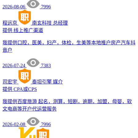
2026-08-06
7996
程远京
南玄科技
总经理
提供
线上推广渠道
我提供口腔，医美，妇产，体检，生美等本地推户房产汽车抖
音户
2026-07-24
7383
司宏宇
泰坦引擎
媒介
提供
CPA或CPS
我提供百度旅游 起名，测算，短剧，逾期，加盟，母婴，软
文电商等开户代运营服务
2026-02-08
7996