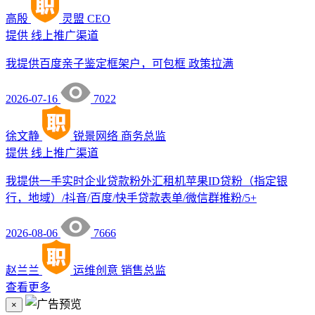
高殷
灵盟
CEO
提供
线上推广渠道
我提供百度亲子鉴定框架户，可包框 政策拉满
2026-07-16
7022
徐文静
锐景网络
商务总监
提供
线上推广渠道
我提供一手实时企业贷款粉外汇租机苹果ID贷粉（指定银
行，地域）/抖音/百度/快手贷款表单/微信群推粉/5+
2026-08-06
7666
赵兰兰
运维创意
销售总监
查看更多
×