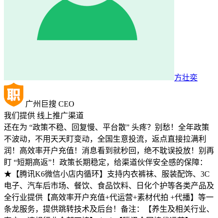
方壮奕
广州巨搜
CEO
我们提供
线上推广渠道
还在为 “政策不稳、回复慢、平台散” 头疼？别愁！​ 全年政策
不波动，不用天天盯变动，全国生意投流，返点直接拉满利
润！​ 高效率开户充值！消息看到就秒回，绝不耽误投放！​ 别再
盯 “短期高返”！政策长期稳定，给渠道伙伴安全感的保障：
★【腾讯K6微信小店内循环】支持内衣裤袜、服装配饰、3C
电子、汽车后市场、餐饮、食品饮料、日化个护等各类产品及
全行业提供【高效率开户充值+代运营+素材代拍 +代播】等一
条龙服务，提供跳转技术及后台！备注：【养生及相关行业、