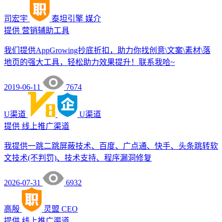
司宏宇
泰坦引擎
媒介
提供
营销辅助工具
我们提供AppGrowing抄底折扣，助力你找创意\文案\素材\落
地页的强大工具，轻松助力效果提升！联系我哈~
2019-06-11
7674
U渠道
U渠道
提供
线上推广渠道
我提供一跳二跳屏蔽技术、百度、广点通、快手、头条跳转软
文技术(不判罚)、技术支持、程序漏洞修复
2026-07-31
6932
高殷
灵盟
CEO
提供
线上推广渠道