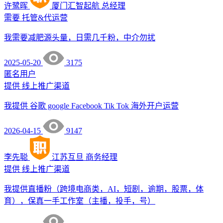
许鹭晖
厦门汇智起航
总经理
需要
托管&代运营
我需要减肥源头量，日需几千粉，中介勿扰
2025-05-20
3175
匿名用户
提供
线上推广渠道
我提供 谷歌 google Facebook Tik Tok 海外开户运营
2026-04-15
9147
李先聪
江苏互旦
商务经理
提供
线上推广渠道
我提供直播粉（跨境电商类，AI，短剧，逾期，股票，体
育），保真一手工作室（主播，投手，号）