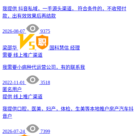
我提供 抖音私域，一手源头渠道， 符合条件的，不收预付
款，出有效效果后再结款
2026-08-07
9375
梁邵华
国科慧信
经理
需要
线上推广渠道
我需要小病种代运营公司，有的联系我
2022-11-01
3518
匿名用户
提供
线上推广渠道
我提供口腔，医美，妇产，体检，生美等本地推户房产汽车抖
音户
2026-07-24
7399