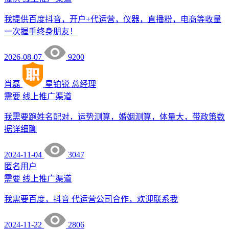
我提供百度抖音，开户+代运营，仪器，直播粉，电商等收量
一次握手终身朋友！
2026-08-07
9200
肖磊
星铂锐
总经理
需要
线上推广渠道
我需要跑姓名配对，运势测算，婚姻测算，体量大，带政策数
据详细聊
2024-11-04
3047
匿名用户
需要
线上推广渠道
我需要百度，抖音 代运营公司合作，欢迎联系我
2024-11-22
2806