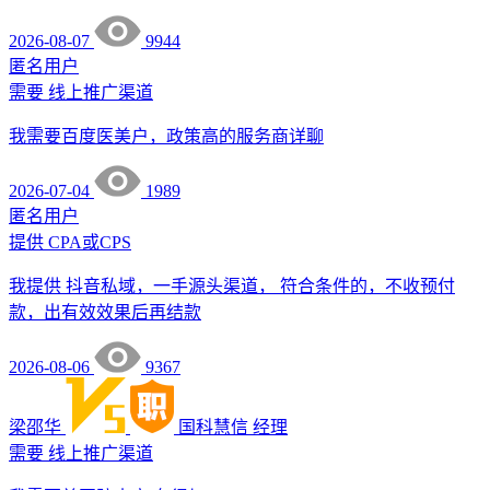
2026-08-07
9944
匿名用户
需要
线上推广渠道
我需要百度医美户，政策高的服务商详聊
2026-07-04
1989
匿名用户
提供
CPA或CPS
我提供 抖音私域，一手源头渠道， 符合条件的，不收预付
款，出有效效果后再结款
2026-08-06
9367
梁邵华
国科慧信
经理
需要
线上推广渠道