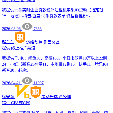
我提供一手实时企业贷款粉外汇租机苹果ID贷粉（指定银
行，地域）/抖音/百度/快手贷款表单/微信群推粉/5+
2026-08-06
7666
赵兰兰
运维创意
销售总监
提供
线上推广渠道
我提供千川6，闲鱼30，高德100，小红书双月18万以上22到
24，小红书新客25存量11，本地推12到15，快手11，腾讯K4
新客30，必应5
2026-04-21
11097
徐安领
灵动严选
总经理
提供
CPA或CPS
我提供百度旅游 起名，测算，短剧，逾期，加盟，母婴，软