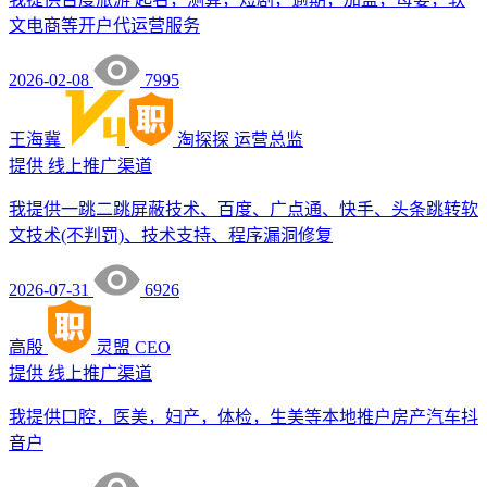
文电商等开户代运营服务
2026-02-08
7995
王海冀
淘探探
运营总监
提供
线上推广渠道
我提供一跳二跳屏蔽技术、百度、广点通、快手、头条跳转软
文技术(不判罚)、技术支持、程序漏洞修复
2026-07-31
6926
高殷
灵盟
CEO
提供
线上推广渠道
我提供口腔，医美，妇产，体检，生美等本地推户房产汽车抖
音户