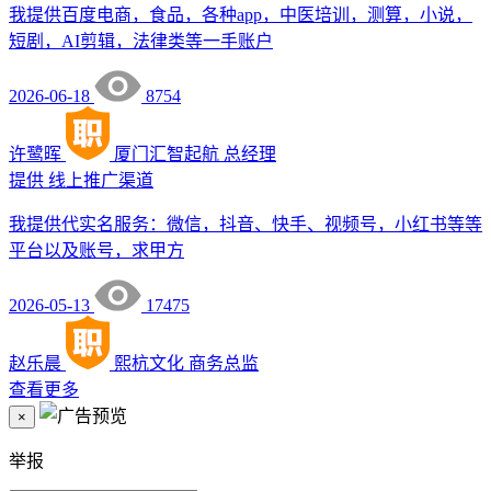
我提供百度电商，食品，各种app，中医培训，测算，小说，
短剧，AI剪辑，法律类等一手账户
2026-06-18
8754
许鹭晖
厦门汇智起航
总经理
提供
线上推广渠道
我提供代实名服务：微信，抖音、快手、视频号，小红书等等
平台以及账号，求甲方
2026-05-13
17475
赵乐晨
熙杭文化
商务总监
查看更多
×
举报