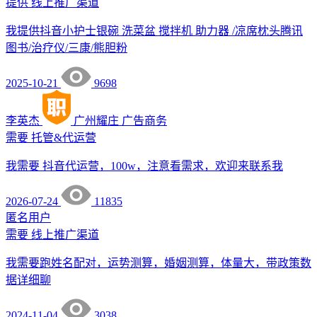
提供
线上推广渠道
我提供抖音小护士银碗 洗菜盆 搅拌机 助力器 /凉席枕头腾讯
图书/治疗仪/三康/熊胆粉
2025-10-21
9698
李英杰
广州耀庄
广告商务
需要
托管&代运营
我需要 抖音代运营，100w，注意看需求，欢迎来联系我
2026-07-24
11835
匿名用户
需要
线上推广渠道
我需要跑姓名配对，运势测算，婚姻测算，体量大，带政策数
据详细聊
2024-11-04
3038