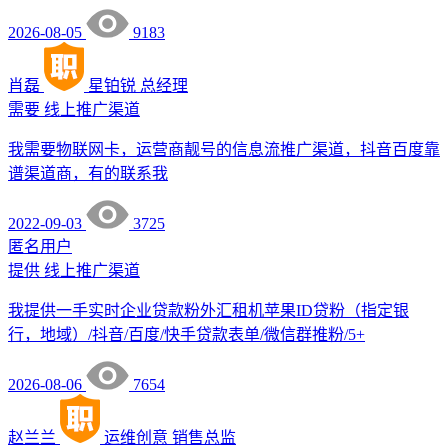
2026-08-05
9183
肖磊
星铂锐
总经理
需要
线上推广渠道
我需要物联网卡，运营商靓号的信息流推广渠道，抖音百度靠
谱渠道商，有的联系我
2022-09-03
3725
匿名用户
提供
线上推广渠道
我提供一手实时企业贷款粉外汇租机苹果ID贷粉（指定银
行，地域）/抖音/百度/快手贷款表单/微信群推粉/5+
2026-08-06
7654
赵兰兰
运维创意
销售总监