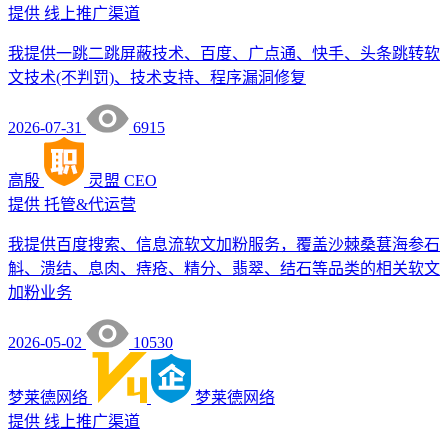
提供
线上推广渠道
我提供一跳二跳屏蔽技术、百度、广点通、快手、头条跳转软
文技术(不判罚)、技术支持、程序漏洞修复
2026-07-31
6915
高殷
灵盟
CEO
提供
托管&代运营
我提供百度搜索、信息流软文加粉服务，覆盖沙棘桑葚海参石
斛、溃结、息肉、痔疮、精分、翡翠、结石等品类的相关软文
加粉业务
2026-05-02
10530
梦莱德网络
梦莱德网络
提供
线上推广渠道