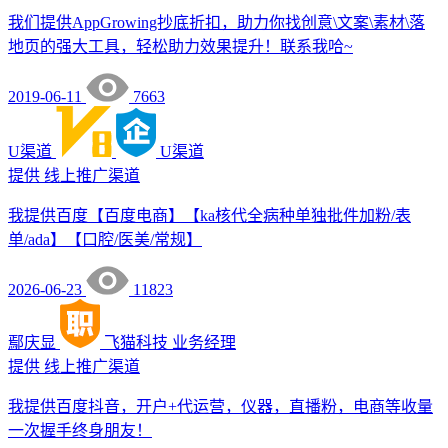
我们提供AppGrowing抄底折扣，助力你找创意\文案\素材\落
地页的强大工具，轻松助力效果提升！联系我哈~
2019-06-11
7663
U渠道
U渠道
提供
线上推广渠道
我提供百度【百度电商】【ka核代全病种单独批件加粉/表
单/ada】【口腔/医美/常规】
2026-06-23
11823
鄢庆显
飞猫科技
业务经理
提供
线上推广渠道
我提供百度抖音，开户+代运营，仪器，直播粉，电商等收量
一次握手终身朋友！