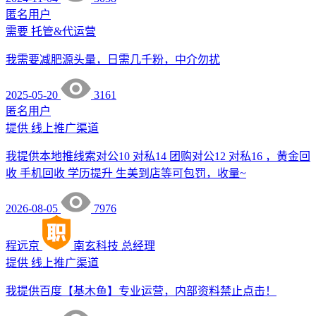
匿名用户
需要
托管&代运营
我需要减肥源头量，日需几千粉，中介勿扰
2025-05-20
3161
匿名用户
提供
线上推广渠道
我提供本地推线索对公10 对私14 团购对公12 对私16 ，黄金回
收 手机回收 学历提升 生美到店等可包罚，收量~
2026-08-05
7976
程远京
南玄科技
总经理
提供
线上推广渠道
我提供百度【基木鱼】专业运营，内部资料禁止点击！