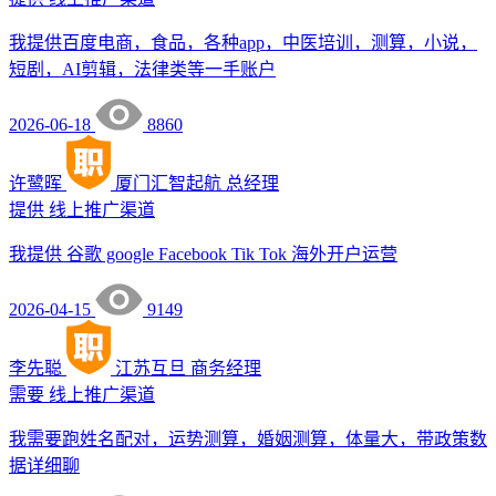
我提供百度电商，食品，各种app，中医培训，测算，小说，
短剧，AI剪辑，法律类等一手账户
2026-06-18
8860
许鹭晖
厦门汇智起航
总经理
提供
线上推广渠道
我提供 谷歌 google Facebook Tik Tok 海外开户运营
2026-04-15
9149
李先聪
江苏互旦
商务经理
需要
线上推广渠道
我需要跑姓名配对，运势测算，婚姻测算，体量大，带政策数
据详细聊