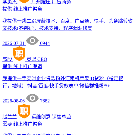
李英杰
广州耀庄
广告商务
提供
线上推广渠道
我提供一跳二跳屏蔽技术、百度、广点通、快手、头条跳转软
文技术(不判罚)、技术支持、程序漏洞修复
2026-07-31
6944
高殷
灵盟
CEO
提供
线上推广渠道
我提供一手实时企业贷款粉外汇租机苹果ID贷粉（指定银
行，地域）/抖音/百度/快手贷款表单/微信群推粉/5+
2026-08-06
7682
赵兰兰
运维创意
销售总监
需要
线上推广渠道