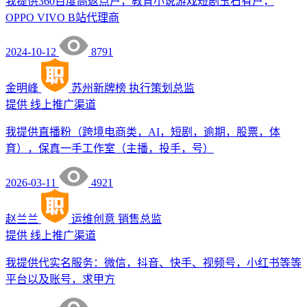
我提供360百度高返点户，教育小说游戏短剧玉石有户；
OPPO VIVO B站代理商
2024-10-12
8791
金明峰
苏州新牌榜
执行策划总监
提供
线上推广渠道
我提供直播粉（跨境电商类，AI，短剧，逾期，股票，体
育），保真一手工作室（主播，投手，号）
2026-03-11
4921
赵兰兰
运维创意
销售总监
提供
线上推广渠道
我提供代实名服务：微信，抖音、快手、视频号，小红书等等
平台以及账号，求甲方