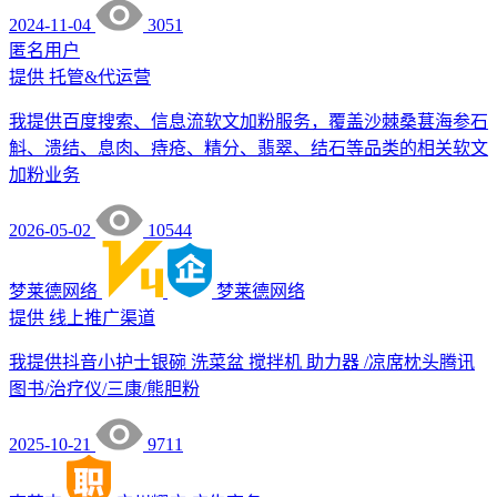
2024-11-04
3051
匿名用户
提供
托管&代运营
我提供百度搜索、信息流软文加粉服务，覆盖沙棘桑葚海参石
斛、溃结、息肉、痔疮、精分、翡翠、结石等品类的相关软文
加粉业务
2026-05-02
10544
梦莱德网络
梦莱德网络
提供
线上推广渠道
我提供抖音小护士银碗 洗菜盆 搅拌机 助力器 /凉席枕头腾讯
图书/治疗仪/三康/熊胆粉
2025-10-21
9711