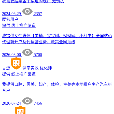
我需要股票各个渠道的现户 无勿扰
2024-06-29
2357
匿名用户
提供
线上推广渠道
我提供女性媒体【美柚、宝宝树、妈妈网、小红书】全国核心
代理商开户及代运营业务，政策全网顶级
2026-03-06
5700
甘懋
湖南实效
优化师
提供
线上推广渠道
我提供口腔，医美，妇产，体检，生美等本地推户房产汽车抖
音户
2026-07-24
7456