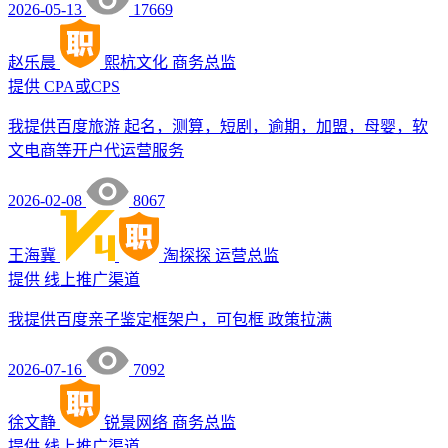
2026-05-13
17669
赵乐晨
熙杭文化
商务总监
提供
CPA或CPS
我提供百度旅游 起名，测算，短剧，逾期，加盟，母婴，软
文电商等开户代运营服务
2026-02-08
8067
王海冀
淘探探
运营总监
提供
线上推广渠道
我提供百度亲子鉴定框架户，可包框 政策拉满
2026-07-16
7092
徐文静
锐景网络
商务总监
提供
线上推广渠道