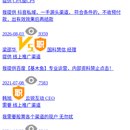
提供
CPA或CPS
我提供 抖音私域，一手源头渠道， 符合条件的，不收预付
款，出有效效果后再结款
2026-08-03
9359
梁邵华
国科慧信
经理
提供
线上推广渠道
我提供百度【基木鱼】专业运营，内部资料禁止点击！
2021-07-08
7583
韩旭
云锐互动
CEO
需要
线上推广渠道
我需要股票各个渠道的现户 无勿扰