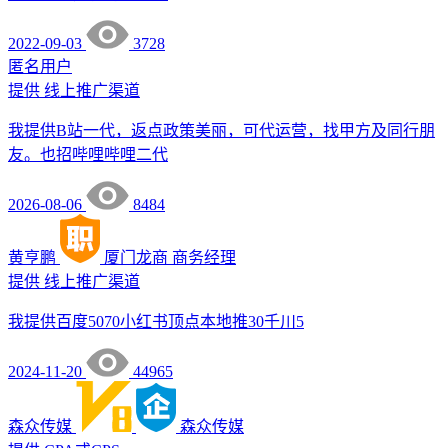
2022-09-03
3728
匿名用户
提供
线上推广渠道
我提供B站一代，返点政策美丽，可代运营，找甲方及同行朋
友。也招哔哩哔哩二代
2026-08-06
8484
黄亨鹏
厦门龙商
商务经理
提供
线上推广渠道
我提供百度5070小红书顶点本地推30千川5
2024-11-20
44965
森众传媒
森众传媒