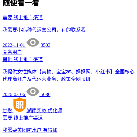
随便看一看
需要
线上推广渠道
我需要小病种代运营公司，有的联系我
2022-11-01
3503
匿名用户
提供
线上推广渠道
我提供女性媒体【美柚、宝宝树、妈妈网、小红书】全国核心
代理商开户及代运营业务，政策全网顶级
2026-03-06
5686
甘懋
湖南实效
优化师
需要
线上推广渠道
我需要美团防水户 有得加