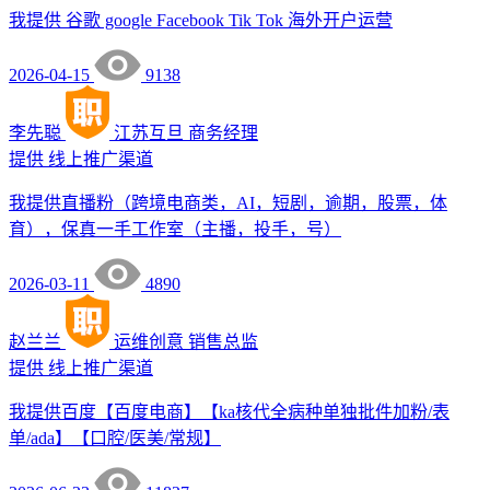
我提供 谷歌 google Facebook Tik Tok 海外开户运营
2026-04-15
9138
李先聪
江苏互旦
商务经理
提供
线上推广渠道
我提供直播粉（跨境电商类，AI，短剧，逾期，股票，体
育），保真一手工作室（主播，投手，号）
2026-03-11
4890
赵兰兰
运维创意
销售总监
提供
线上推广渠道
我提供百度【百度电商】【ka核代全病种单独批件加粉/表
单/ada】【口腔/医美/常规】