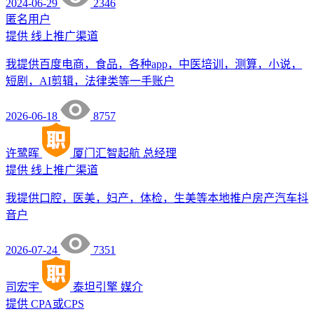
2024-06-29
2346
匿名用户
提供
线上推广渠道
我提供百度电商，食品，各种app，中医培训，测算，小说，
短剧，AI剪辑，法律类等一手账户
2026-06-18
8757
许鹭晖
厦门汇智起航
总经理
提供
线上推广渠道
我提供口腔，医美，妇产，体检，生美等本地推户房产汽车抖
音户
2026-07-24
7351
司宏宇
泰坦引擎
媒介
提供
CPA或CPS