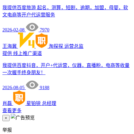
我提供百度旅游 起名，测算，短剧，逾期，加盟，母婴，软
文电商等开户代运营服务
2026-02-08
7970
王海冀
淘探探
运营总监
提供
线上推广渠道
我提供百度抖音，开户+代运营，仪器，直播粉，电商等收量
一次握手终身朋友！
2026-08-05
9188
肖磊
星铂锐
总经理
查看更多
×
举报