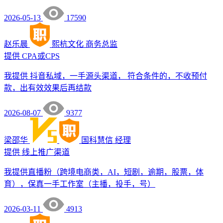
2026-05-13
17590
赵乐晨
熙杭文化
商务总监
提供
CPA或CPS
我提供 抖音私域，一手源头渠道， 符合条件的，不收预付
款，出有效效果后再结款
2026-08-07
9377
梁邵华
国科慧信
经理
提供
线上推广渠道
我提供直播粉（跨境电商类，AI，短剧，逾期，股票，体
育），保真一手工作室（主播，投手，号）
2026-03-11
4913