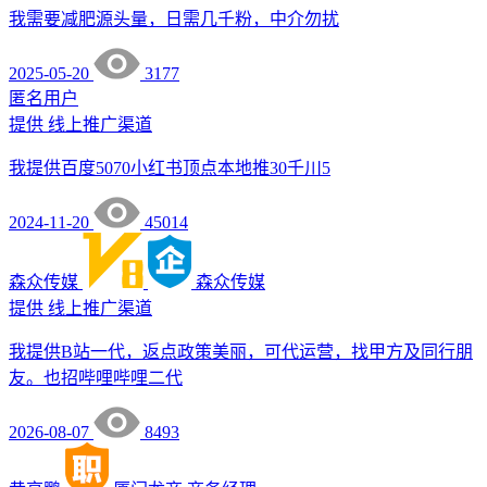
我需要减肥源头量，日需几千粉，中介勿扰
2025-05-20
3177
匿名用户
提供
线上推广渠道
我提供百度5070小红书顶点本地推30千川5
2024-11-20
45014
森众传媒
森众传媒
提供
线上推广渠道
我提供B站一代，返点政策美丽，可代运营，找甲方及同行朋
友。也招哔哩哔哩二代
2026-08-07
8493