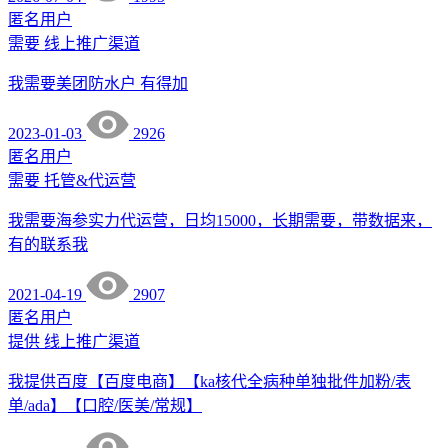
匿名用户
需要
线上推广渠道
我需要美团防水户 有得加
2023-01-03
2926
匿名用户
需要
托管&代运营
我需要海参实力代运营，日均15000，长期需要，带数据来，
有的联系我
2021-04-19
2907
匿名用户
提供
线上推广渠道
我提供百度【百度电商】【ka核代全病种单独批件加粉/表
单/ada】【口腔/医美/常规】