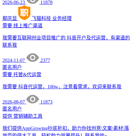
2026-06-23
11878
鄢庆显
飞猫科技
业务经理
需要
线上推广渠道
我需要互联网创业项目推广的 抖音开户及代运营，有渠道的
联系我
2024-11-07
2377
匿名用户
需要
托管&代运营
我需要 抖音代运营，100w，注意看需求，欢迎来联系我
2026-08-07
11873
匿名用户
提供
营销辅助工具
我们提供AppGrowing抄底折扣，助力你找创意\文案\素材\落
地页的强大工具，轻松助力效果提升！联系我哈~