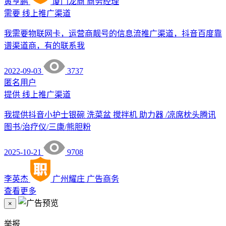
黄亨鹏
厦门龙商
商务经理
需要
线上推广渠道
我需要物联网卡，运营商靓号的信息流推广渠道，抖音百度靠
谱渠道商，有的联系我
2022-09-03
3737
匿名用户
提供
线上推广渠道
我提供抖音小护士银碗 洗菜盆 搅拌机 助力器 /凉席枕头腾讯
图书/治疗仪/三康/熊胆粉
2025-10-21
9708
李英杰
广州耀庄
广告商务
查看更多
×
举报