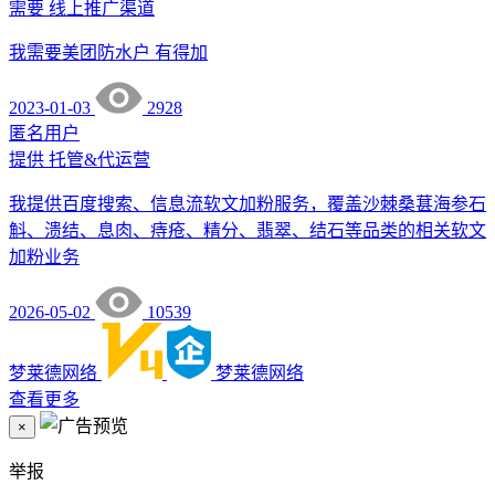
需要
线上推广渠道
我需要美团防水户 有得加
2023-01-03
2928
匿名用户
提供
托管&代运营
我提供百度搜索、信息流软文加粉服务，覆盖沙棘桑葚海参石
斛、溃结、息肉、痔疮、精分、翡翠、结石等品类的相关软文
加粉业务
2026-05-02
10539
梦莱德网络
梦莱德网络
查看更多
×
举报