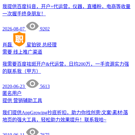
我提供百度抖音，开户+代运营，仪器，直播粉，电商等收量
一次握手终身朋友！
2026-08-07
9202
肖磊
星铂锐
总经理
需要
线上推广渠道
我需要百度祛斑开户&代运营，日均200万，一手资源实力强
的联系我（甲方）
2020-06-23
5613
匿名用户
提供
营销辅助工具
我们提供AppGrowing抄底折扣，助力你找创意\文案\素材\落
地页的强大工具，轻松助力效果提升！联系我哈~
2019-06-11
7675