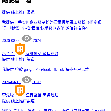
随便看一看
提供
线上推广渠道
我提供一手实时企业贷款粉外汇租机苹果ID贷粉（指定银
行，地域）/抖音/百度/快手贷款表单/微信群推粉/5+
2026-08-06
7674
赵兰兰
运维创意
销售总监
提供
线上推广渠道
我提供 谷歌 google Facebook Tik Tok 海外开户运营
2026-04-15
9147
李先聪
江苏互旦
商务经理
提供
线上推广渠道
我提供千川6，闲鱼30，高德100，小红书双月18万以上22到