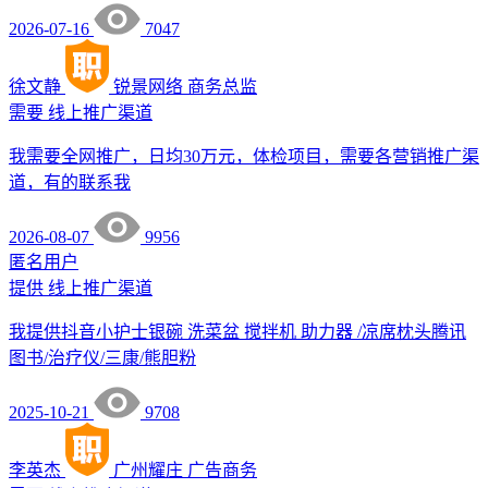
2026-07-16
7047
徐文静
锐景网络
商务总监
需要
线上推广渠道
我需要全网推广，日均30万元，体检项目，需要各营销推广渠
道，有的联系我
2026-08-07
9956
匿名用户
提供
线上推广渠道
我提供抖音小护士银碗 洗菜盆 搅拌机 助力器 /凉席枕头腾讯
图书/治疗仪/三康/熊胆粉
2025-10-21
9708
李英杰
广州耀庄
广告商务