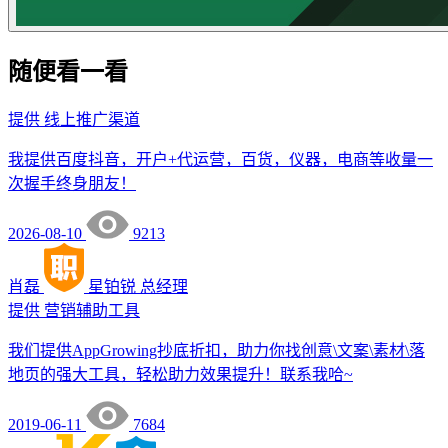
随便看一看
提供
线上推广渠道
我提供百度抖音，开户+代运营，百货，仪器，电商等收量一
次握手终身朋友！
2026-08-10
9213
肖磊
星铂锐
总经理
提供
营销辅助工具
我们提供AppGrowing抄底折扣，助力你找创意\文案\素材\落
地页的强大工具，轻松助力效果提升！联系我哈~
2019-06-11
7684