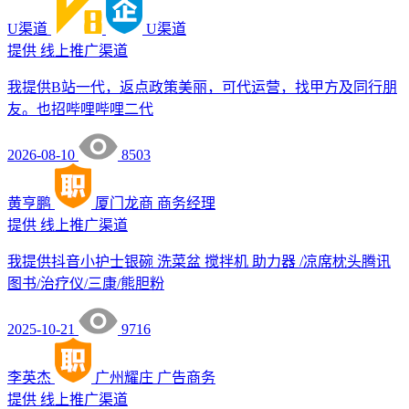
U渠道
U渠道
提供
线上推广渠道
我提供B站一代，返点政策美丽，可代运营，找甲方及同行朋
友。也招哔哩哔哩二代
2026-08-10
8503
黄亨鹏
厦门龙商
商务经理
提供
线上推广渠道
我提供抖音小护士银碗 洗菜盆 搅拌机 助力器 /凉席枕头腾讯
图书/治疗仪/三康/熊胆粉
2025-10-21
9716
李英杰
广州耀庄
广告商务
提供
线上推广渠道