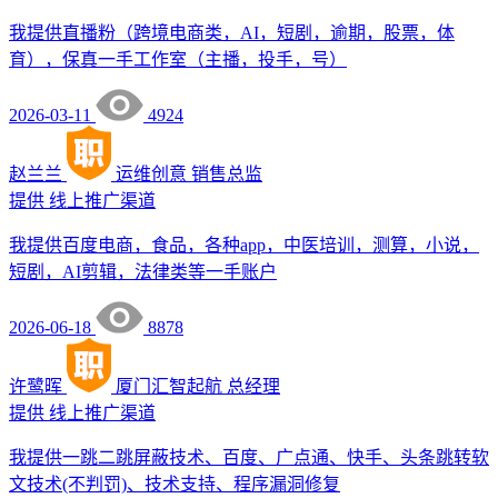
我提供直播粉（跨境电商类，AI，短剧，逾期，股票，体
育），保真一手工作室（主播，投手，号）
2026-03-11
4924
赵兰兰
运维创意
销售总监
提供
线上推广渠道
我提供百度电商，食品，各种app，中医培训，测算，小说，
短剧，AI剪辑，法律类等一手账户
2026-06-18
8878
许鹭晖
厦门汇智起航
总经理
提供
线上推广渠道
我提供一跳二跳屏蔽技术、百度、广点通、快手、头条跳转软
文技术(不判罚)、技术支持、程序漏洞修复