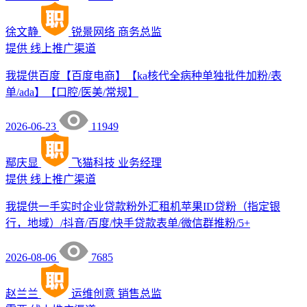
徐文静
锐景网络
商务总监
提供
线上推广渠道
我提供百度【百度电商】【ka核代全病种单独批件加粉/表
单/ada】【口腔/医美/常规】
2026-06-23
11949
鄢庆显
飞猫科技
业务经理
提供
线上推广渠道
我提供一手实时企业贷款粉外汇租机苹果ID贷粉（指定银
行，地域）/抖音/百度/快手贷款表单/微信群推粉/5+
2026-08-06
7685
赵兰兰
运维创意
销售总监