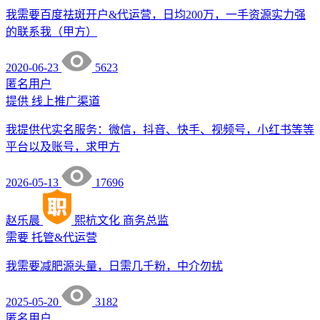
我需要百度祛斑开户&代运营，日均200万，一手资源实力强
的联系我（甲方）
2020-06-23
5623
匿名用户
提供
线上推广渠道
我提供代实名服务：微信，抖音、快手、视频号，小红书等等
平台以及账号，求甲方
2026-05-13
17696
赵乐晨
熙杭文化
商务总监
需要
托管&代运营
我需要减肥源头量，日需几千粉，中介勿扰
2025-05-20
3182
匿名用户