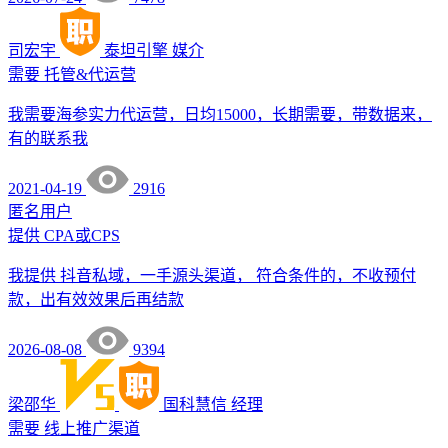
司宏宇
泰坦引擎
媒介
需要
托管&代运营
我需要海参实力代运营，日均15000，长期需要，带数据来，
有的联系我
2021-04-19
2916
匿名用户
提供
CPA或CPS
我提供 抖音私域，一手源头渠道， 符合条件的，不收预付
款，出有效效果后再结款
2026-08-08
9394
梁邵华
国科慧信
经理
需要
线上推广渠道