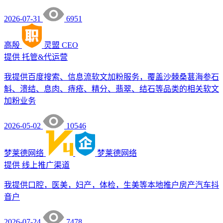
2026-07-31
6951
高殷
灵盟
CEO
提供
托管&代运营
我提供百度搜索、信息流软文加粉服务，覆盖沙棘桑葚海参石
斛、溃结、息肉、痔疮、精分、翡翠、结石等品类的相关软文
加粉业务
2026-05-02
10546
梦莱德网络
梦莱德网络
提供
线上推广渠道
我提供口腔，医美，妇产，体检，生美等本地推户房产汽车抖
音户
2026-07-24
7478