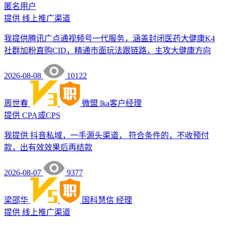
匿名用户
提供
线上推广渠道
我提供腾讯广点通视频号一代服务，涵盖封闭医药大健康K4
社群加粉直购CID，精通市面玩法跟链路，主攻大健康方向
2026-08-08
10122
周世春
微盟
lka客户经理
提供
CPA或CPS
我提供 抖音私域，一手源头渠道， 符合条件的，不收预付
款，出有效效果后再结款
2026-08-07
9377
梁邵华
国科慧信
经理
提供
线上推广渠道