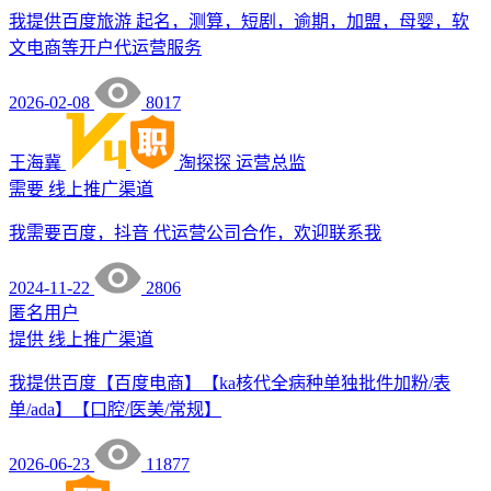
我提供百度旅游 起名，测算，短剧，逾期，加盟，母婴，软
文电商等开户代运营服务
2026-02-08
8017
王海冀
淘探探
运营总监
需要
线上推广渠道
我需要百度，抖音 代运营公司合作，欢迎联系我
2024-11-22
2806
匿名用户
提供
线上推广渠道
我提供百度【百度电商】【ka核代全病种单独批件加粉/表
单/ada】【口腔/医美/常规】
2026-06-23
11877