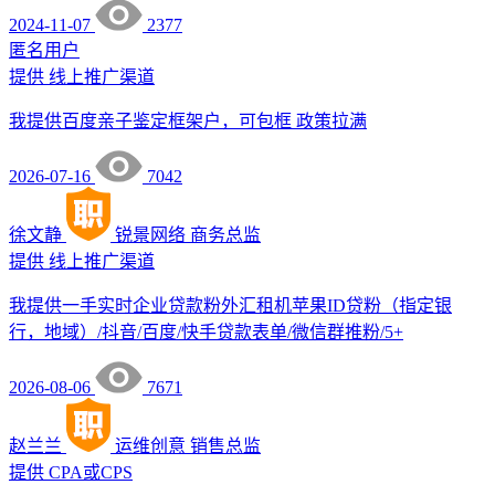
2024-11-07
2377
匿名用户
提供
线上推广渠道
我提供百度亲子鉴定框架户，可包框 政策拉满
2026-07-16
7042
徐文静
锐景网络
商务总监
提供
线上推广渠道
我提供一手实时企业贷款粉外汇租机苹果ID贷粉（指定银
行，地域）/抖音/百度/快手贷款表单/微信群推粉/5+
2026-08-06
7671
赵兰兰
运维创意
销售总监
提供
CPA或CPS