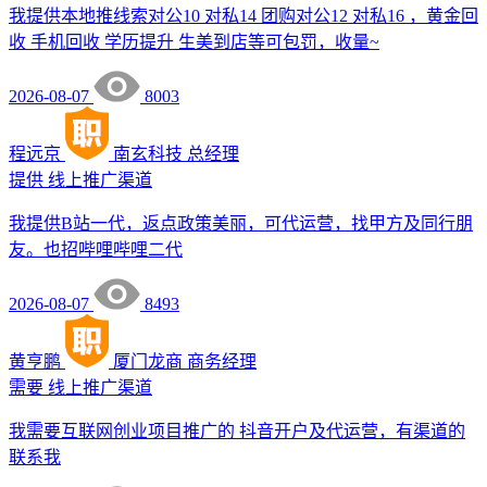
我提供本地推线索对公10 对私14 团购对公12 对私16 ，黄金回
收 手机回收 学历提升 生美到店等可包罚，收量~
2026-08-07
8003
程远京
南玄科技
总经理
提供
线上推广渠道
我提供B站一代，返点政策美丽，可代运营，找甲方及同行朋
友。也招哔哩哔哩二代
2026-08-07
8493
黄亨鹏
厦门龙商
商务经理
需要
线上推广渠道
我需要互联网创业项目推广的 抖音开户及代运营，有渠道的
联系我