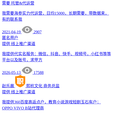
需要
托管&代运营
我需要海参实力代运营，日均15000，长期需要，带数据来，
有的联系我
2021-04-19
2907
匿名用户
提供
线上推广渠道
我提供代实名服务：微信，抖音、快手、视频号，小红书等等
平台以及账号，求甲方
2026-05-13
17588
赵乐晨
熙杭文化
商务总监
提供
线上推广渠道
我提供360百度高返点户，教育小说游戏短剧玉石有户；
OPPO VIVO B站代理商