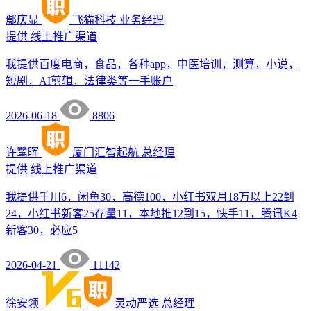
鄢庆显
飞猫科技
业务经理
提供
线上推广渠道
我提供百度电商，食品，各种app，中医培训，测算，小说，
短剧，AI剪辑，法律类等一手账户
2026-06-18
8806
许鹭晖
厦门汇智起航
总经理
提供
线上推广渠道
我提供千川6，闲鱼30，高德100，小红书双月18万以上22到
24，小红书新客25存量11，本地推12到15，快手11，腾讯K4
新客30，必应5
2026-04-21
11142
徐安领
灵动严选
总经理