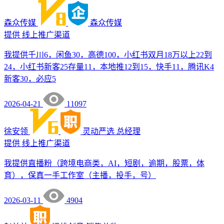
森众传媒
森众传媒
提供
线上推广渠道
我提供千川6，闲鱼30，高德100，小红书双月18万以上22到
24，小红书新客25存量11，本地推12到15，快手11，腾讯K4
新客30，必应5
2026-04-21
11097
徐安领
灵动严选
总经理
提供
线上推广渠道
我提供直播粉（跨境电商类，AI，短剧，逾期，股票，体
育），保真一手工作室（主播，投手，号）
2026-03-11
4904