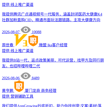
提供
线上推广渠道
我提供腾讯广点通视频号一代服务，涵盖封闭医药大健康K4
社群加粉直购CID，精通市面玩法跟链路，主攻大健康方向
2026-08-07
10088
周世春
微盟
lka客户经理
提供
线上推广渠道
我提供B站一代，返点政策美丽，可代运营，找甲方及同行朋
友。也招哔哩哔哩二代
2026-08-06
8489
黄亨鹏
厦门龙商
商务经理
提供
营销辅助工具
我们提供AppGrowing抄底折扣，助力你找创意\文案\素材\落