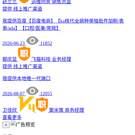
赵兰兰
运维创意
销售总监
提供
线上推广渠道
我提供百度【百度电商】【ka核代全病种单独批件加粉/表
单/ada】【口腔/医美/常规】
2026-06-23
11852
鄢庆显
飞猫科技
业务经理
提供
线上推广渠道
我提供本地推一代端口
2026-08-07
12055
卫佳欣
聚米策
商务经理
查看更多
×