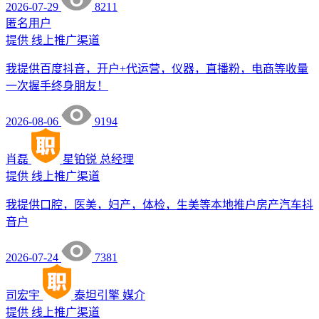
2026-07-29
8211
匿名用户
提供
线上推广渠道
我提供百度抖音，开户+代运营，仪器，直播粉，电商等收量
一次握手终身朋友！
2026-08-06
9194
肖磊
星铂锐
总经理
提供
线上推广渠道
我提供口腔，医美，妇产，体检，生美等本地推户房产汽车抖
音户
2026-07-24
7381
司宏宇
泰坦引擎
媒介
提供
线上推广渠道