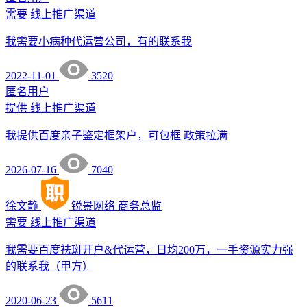
需要
线上推广渠道
我需要小病种代运营公司，有的联系我
2022-11-01
3520
匿名用户
提供
线上推广渠道
我提供百度亲子鉴定框架户，可包框 政策拉满
2026-07-16
7040
徐文静
锐景网络
商务总监
需要
线上推广渠道
我需要百度祛斑开户&代运营，日均200万，一手资源实力强
的联系我（甲方）
2020-06-23
5611