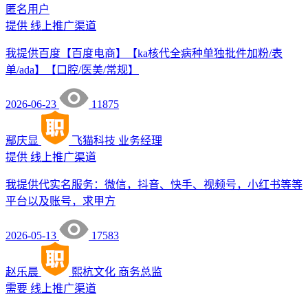
匿名用户
提供
线上推广渠道
我提供百度【百度电商】【ka核代全病种单独批件加粉/表
单/ada】【口腔/医美/常规】
2026-06-23
11875
鄢庆显
飞猫科技
业务经理
提供
线上推广渠道
我提供代实名服务：微信，抖音、快手、视频号，小红书等等
平台以及账号，求甲方
2026-05-13
17583
赵乐晨
熙杭文化
商务总监
需要
线上推广渠道