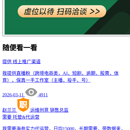
随便看一看
提供
线上推广渠道
我提供直播粉（跨境电商类，AI，短剧，逾期，股票，体
育），保真一手工作室（主播，投手，号）
2026-03-11
4911
赵兰兰
运维创意
销售总监
需要
托管&代运营
我需要海参实力代运营，日均15000，长期需要，带数据来，