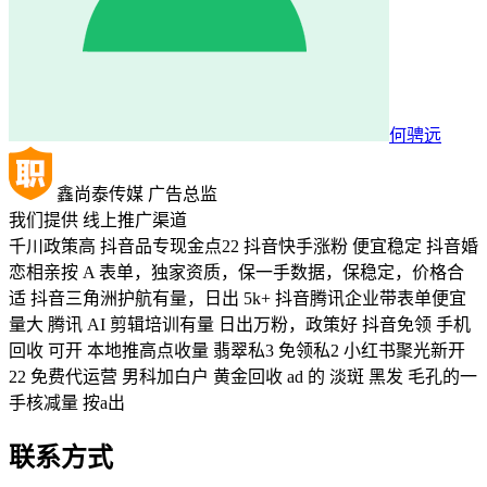
何骋远
鑫尚泰传媒
广告总监
我们提供
线上推广渠道
千川政策高 抖音品专现金点22 抖音快手涨粉 便宜稳定 抖音婚
恋相亲按 A 表单，独家资质，保一手数据，保稳定，价格合
适 抖音三角洲护航有量，日出 5k+ 抖音腾讯企业带表单便宜
量大 腾讯 AI 剪辑培训有量 日出万粉，政策好 抖音免领 手机
回收 可开 本地推高点收量 翡翠私3 免领私2 小红书聚光新开
22 免费代运营 男科加白户 黄金回收 ad 的 淡斑 黑发 毛孔的一
手核减量 按a出
联系方式