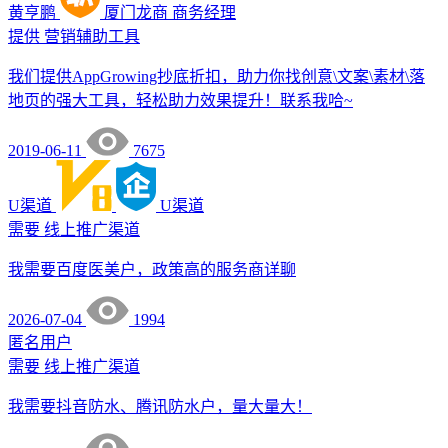
黄亨鹏
厦门龙商
商务经理
提供
营销辅助工具
我们提供AppGrowing抄底折扣，助力你找创意\文案\素材\落
地页的强大工具，轻松助力效果提升！联系我哈~
2019-06-11
7675
U渠道
U渠道
需要
线上推广渠道
我需要百度医美户，政策高的服务商详聊
2026-07-04
1994
匿名用户
需要
线上推广渠道
我需要抖音防水、腾讯防水户，量大量大！