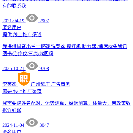
有的联系我
2021-04-19
2907
匿名用户
提供
线上推广渠道
我提供抖音小护士银碗 洗菜盆 搅拌机 助力器 /凉席枕头腾讯
图书/治疗仪/三康/熊胆粉
2025-10-21
9708
李英杰
广州耀庄
广告商务
需要
线上推广渠道
我需要跑姓名配对，运势测算，婚姻测算，体量大，带政策数
据详细聊
2024-11-04
3047
匿名用户