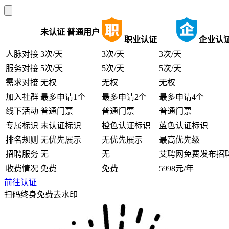
未认证
普通用户
职业认证
企业认
人脉对接
3次/天
3次/天
3次/天
服务对接
5次/天
5次/天
5次/天
需求对接
无权
无权
无权
加入社群
最多申请1个
最多申请2个
最多申请4个
线下活动
普通门票
普通门票
普通门票
专属标识
未认证标识
橙色认证标识
蓝色认证标识
排名规则
无优先展示
无优先展示
最高优先级
招聘服务
无
无
艾聘网免费发布招
收费情况
免费
免费
5998元/年
前往认证
扫码终身免费去水印