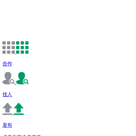
合作
找人
发布