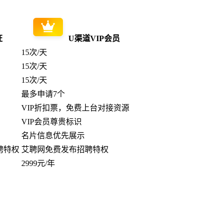
证
U渠道VIP会员
15次/天
15次/天
15次/天
最多申请7个
VIP折扣票，免费上台对接资源
VIP会员尊贵标识
名片信息优先展示
聘特权
艾聘网免费发布招聘特权
2999元/年