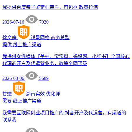
我提供百度亲子鉴定框架户，可包框 政策拉满
2026-07-16
7020
徐文静
锐景网络
商务总监
提供
线上推广渠道
我提供女性媒体【美柚、宝宝树、妈妈网、小红书】全国核心
代理商开户及代运营业务，政策全网顶级
2026-03-06
5689
甘懋
湖南实效
优化师
需要
线上推广渠道
我需要互联网创业项目推广的 抖音开户及代运营，有渠道的
联系我