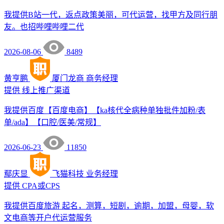
我提供B站一代，返点政策美丽，可代运营，找甲方及同行朋
友。也招哔哩哔哩二代
2026-08-06
8489
黄亨鹏
厦门龙商
商务经理
提供
线上推广渠道
我提供百度【百度电商】【ka核代全病种单独批件加粉/表
单/ada】【口腔/医美/常规】
2026-06-23
11850
鄢庆显
飞猫科技
业务经理
提供
CPA或CPS
我提供百度旅游 起名，测算，短剧，逾期，加盟，母婴，软
文电商等开户代运营服务