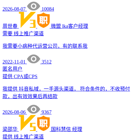
2026-08-07
10084
周世春
微盟
lka客户经理
需要
线上推广渠道
我需要小病种代运营公司，有的联系我
2022-11-01
3512
匿名用户
提供
CPA或CPS
我提供 抖音私域，一手源头渠道， 符合条件的，不收预付
款，出有效效果后再结款
2026-08-06
9367
梁邵华
国科慧信
经理
提供
线上推广渠道