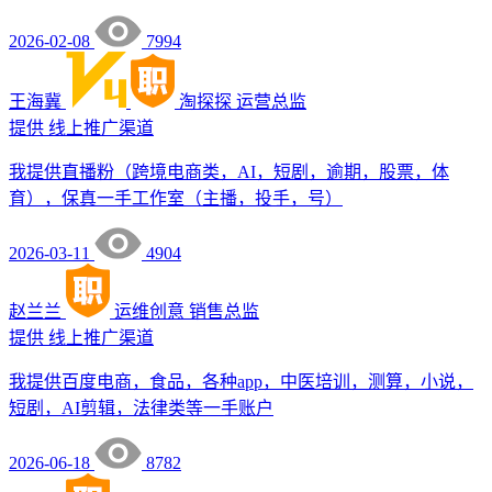
2026-02-08
7994
王海冀
淘探探
运营总监
提供
线上推广渠道
我提供直播粉（跨境电商类，AI，短剧，逾期，股票，体
育），保真一手工作室（主播，投手，号）
2026-03-11
4904
赵兰兰
运维创意
销售总监
提供
线上推广渠道
我提供百度电商，食品，各种app，中医培训，测算，小说，
短剧，AI剪辑，法律类等一手账户
2026-06-18
8782