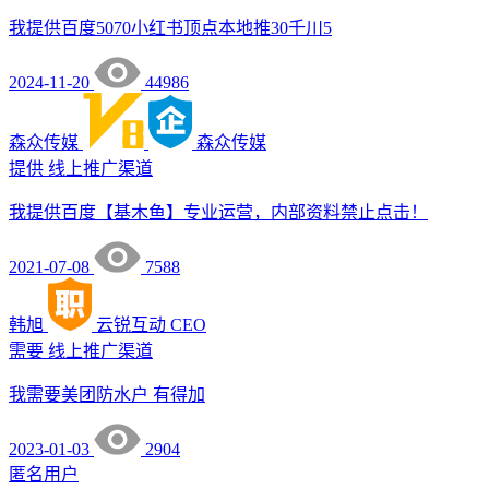
我提供百度5070小红书顶点本地推30千川5
2024-11-20
44986
森众传媒
森众传媒
提供
线上推广渠道
我提供百度【基木鱼】专业运营，内部资料禁止点击！
2021-07-08
7588
韩旭
云锐互动
CEO
需要
线上推广渠道
我需要美团防水户 有得加
2023-01-03
2904
匿名用户