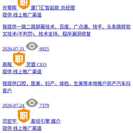
许鹭晖
厦门汇智起航
总经理
提供
线上推广渠道
我提供一跳二跳屏蔽技术、百度、广点通、快手、头条跳转软
文技术(不判罚)、技术支持、程序漏洞修复
2026-07-31
6925
高殷
灵盟
CEO
提供
线上推广渠道
我提供口腔，医美，妇产，体检，生美等本地推户房产汽车抖
音户
2026-07-24
7379
司宏宇
泰坦引擎
媒介
提供
线上推广渠道