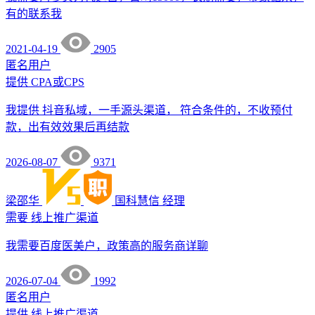
有的联系我
2021-04-19
2905
匿名用户
提供
CPA或CPS
我提供 抖音私域，一手源头渠道， 符合条件的，不收预付
款，出有效效果后再结款
2026-08-07
9371
梁邵华
国科慧信
经理
需要
线上推广渠道
我需要百度医美户，政策高的服务商详聊
2026-07-04
1992
匿名用户
提供
线上推广渠道