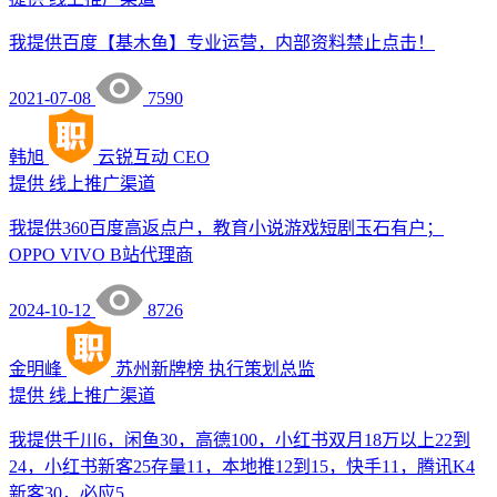
我提供百度【基木鱼】专业运营，内部资料禁止点击！
2021-07-08
7590
韩旭
云锐互动
CEO
提供
线上推广渠道
我提供360百度高返点户，教育小说游戏短剧玉石有户；
OPPO VIVO B站代理商
2024-10-12
8726
金明峰
苏州新牌榜
执行策划总监
提供
线上推广渠道
我提供千川6，闲鱼30，高德100，小红书双月18万以上22到
24，小红书新客25存量11，本地推12到15，快手11，腾讯K4
新客30，必应5