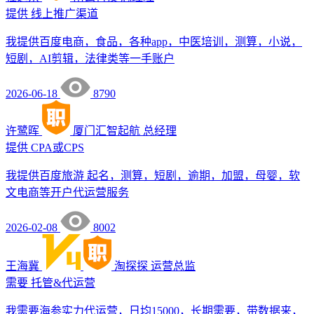
提供
线上推广渠道
我提供百度电商，食品，各种app，中医培训，测算，小说，
短剧，AI剪辑，法律类等一手账户
2026-06-18
8790
许鹭晖
厦门汇智起航
总经理
提供
CPA或CPS
我提供百度旅游 起名，测算，短剧，逾期，加盟，母婴，软
文电商等开户代运营服务
2026-02-08
8002
王海冀
淘探探
运营总监
需要
托管&代运营
我需要海参实力代运营，日均15000，长期需要，带数据来，