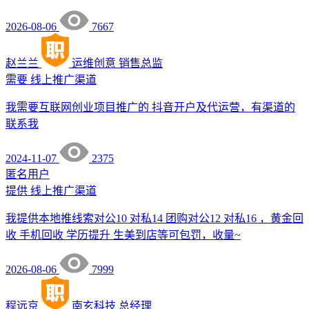
2026-08-06
7667
赵兰兰
运维创意
销售总监
需要
线上推广渠道
我需要互联网创业项目推广的 抖音开户及代运营，有渠道的
联系我
2024-11-07
2375
匿名用户
提供
线上推广渠道
我提供本地推线索对公10 对私14 团购对公12 对私16 ，黄金回
收 手机回收 学历提升 生美到店等可包罚，收量~
2026-08-06
7999
程远京
南玄科技
总经理