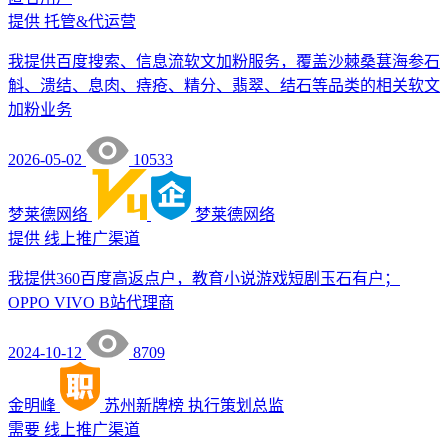
提供
托管&代运营
我提供百度搜索、信息流软文加粉服务，覆盖沙棘桑葚海参石
斛、溃结、息肉、痔疮、精分、翡翠、结石等品类的相关软文
加粉业务
2026-05-02
10533
梦莱德网络
梦莱德网络
提供
线上推广渠道
我提供360百度高返点户，教育小说游戏短剧玉石有户；
OPPO VIVO B站代理商
2024-10-12
8709
金明峰
苏州新牌榜
执行策划总监
需要
线上推广渠道