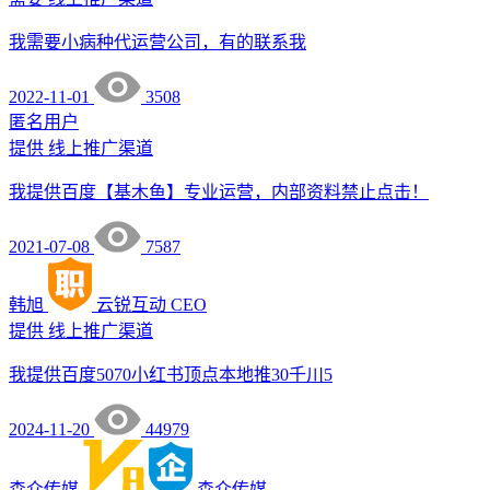
我需要小病种代运营公司，有的联系我
2022-11-01
3508
匿名用户
提供
线上推广渠道
我提供百度【基木鱼】专业运营，内部资料禁止点击！
2021-07-08
7587
韩旭
云锐互动
CEO
提供
线上推广渠道
我提供百度5070小红书顶点本地推30千川5
2024-11-20
44979
森众传媒
森众传媒