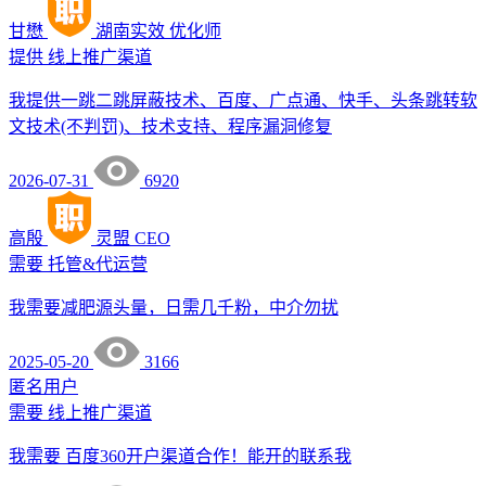
甘懋
湖南实效
优化师
提供
线上推广渠道
我提供一跳二跳屏蔽技术、百度、广点通、快手、头条跳转软
文技术(不判罚)、技术支持、程序漏洞修复
2026-07-31
6920
高殷
灵盟
CEO
需要
托管&代运营
我需要减肥源头量，日需几千粉，中介勿扰
2025-05-20
3166
匿名用户
需要
线上推广渠道
我需要 百度360开户渠道合作！能开的联系我