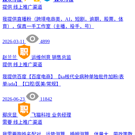
提供
线上推广渠道
我提供直播粉（跨境电商类，AI，短剧，逾期，股票，体
育），保真一手工作室（主播，投手，号）
2026-03-11
4899
赵兰兰
运维创意
销售总监
提供
线上推广渠道
我提供百度【百度电商】【ka核代全病种单独批件加粉/表
单/ada】【口腔/医美/常规】
2026-06-23
11842
鄢庆显
飞猫科技
业务经理
需要
线上推广渠道
我需要跑姓名配对，运势测算，婚姻测算，体量大，带政策数