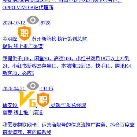
我提供360百度高返点户，教育小说游戏短剧玉石有户；
OPPO VIVO B站代理商
2024-10-12
8728
金明峰
苏州新牌榜
执行策划总监
提供
线上推广渠道
我提供千川6，闲鱼30，高德100，小红书双月18万以上22到
24，小红书新客25存量11，本地推12到15，快手11，腾讯K4
新客30，必应5
2026-04-21
11116
徐安领
灵动严选
总经理
需要
线上推广渠道
我需要物联网卡，运营商靓号的信息流推广渠道，抖音百度靠
谱渠道商，有的联系我