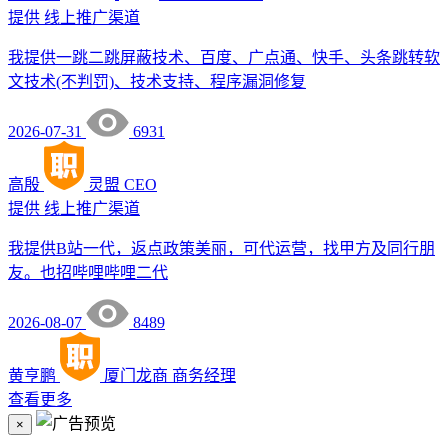
提供
线上推广渠道
我提供一跳二跳屏蔽技术、百度、广点通、快手、头条跳转软
文技术(不判罚)、技术支持、程序漏洞修复
2026-07-31
6931
高殷
灵盟
CEO
提供
线上推广渠道
我提供B站一代，返点政策美丽，可代运营，找甲方及同行朋
友。也招哔哩哔哩二代
2026-08-07
8489
黄亨鹏
厦门龙商
商务经理
查看更多
×