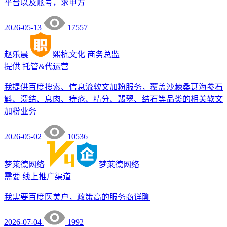
平台以及账号，求甲方
2026-05-13
17557
赵乐晨
熙杭文化
商务总监
提供
托管&代运营
我提供百度搜索、信息流软文加粉服务，覆盖沙棘桑葚海参石
斛、溃结、息肉、痔疮、精分、翡翠、结石等品类的相关软文
加粉业务
2026-05-02
10536
梦莱德网络
梦莱德网络
需要
线上推广渠道
我需要百度医美户，政策高的服务商详聊
2026-07-04
1992