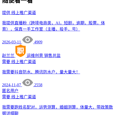
随便看一看
提供
线上推广渠道
我提供直播粉（跨境电商类，AI，短剧，逾期，股票，体
育），保真一手工作室（主播，投手，号）
2026-03-11
4909
赵兰兰
运维创意
销售总监
需要
线上推广渠道
我需要抖音防水、腾讯防水户，量大量大！
2024-11-07
2558
匿名用户
需要
线上推广渠道
我需要跑姓名配对，运势测算，婚姻测算，体量大，带政策数
据详细聊