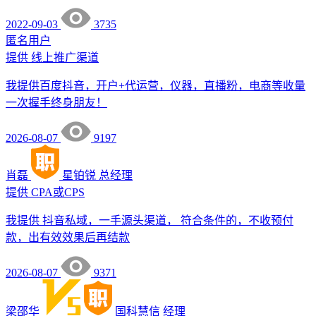
2022-09-03
3735
匿名用户
提供
线上推广渠道
我提供百度抖音，开户+代运营，仪器，直播粉，电商等收量
一次握手终身朋友！
2026-08-07
9197
肖磊
星铂锐
总经理
提供
CPA或CPS
我提供 抖音私域，一手源头渠道， 符合条件的，不收预付
款，出有效效果后再结款
2026-08-07
9371
梁邵华
国科慧信
经理