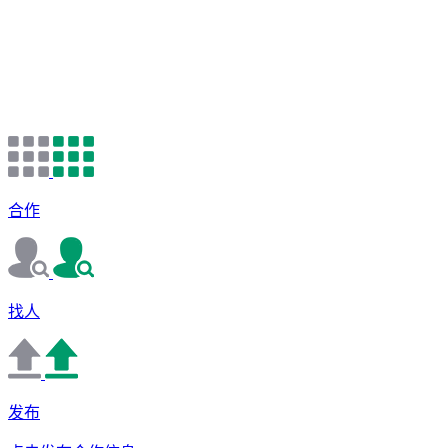
合作
找人
发布