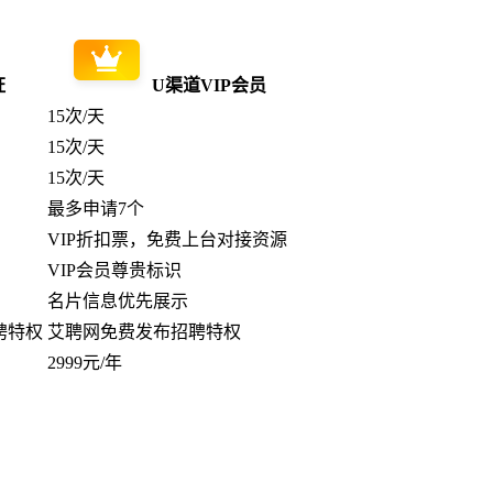
证
U渠道VIP会员
15次/天
15次/天
15次/天
最多申请7个
VIP折扣票，免费上台对接资源
VIP会员尊贵标识
名片信息优先展示
聘特权
艾聘网免费发布招聘特权
2999元/年