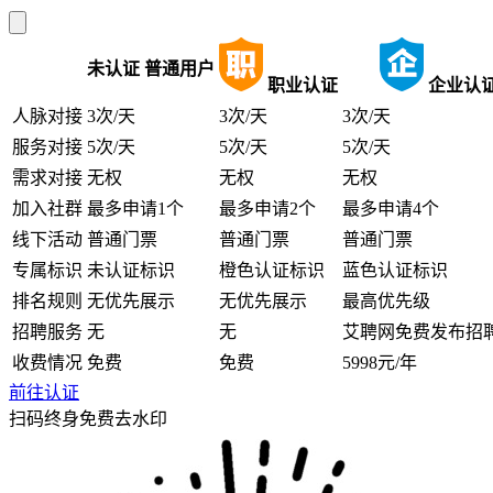
未认证
普通用户
职业认证
企业认
人脉对接
3次/天
3次/天
3次/天
服务对接
5次/天
5次/天
5次/天
需求对接
无权
无权
无权
加入社群
最多申请1个
最多申请2个
最多申请4个
线下活动
普通门票
普通门票
普通门票
专属标识
未认证标识
橙色认证标识
蓝色认证标识
排名规则
无优先展示
无优先展示
最高优先级
招聘服务
无
无
艾聘网免费发布招
收费情况
免费
免费
5998元/年
前往认证
扫码终身免费去水印