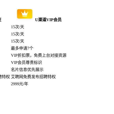
证
U渠道VIP会员
15次/天
15次/天
15次/天
最多申请7个
VIP折扣票，免费上台对接资源
VIP会员尊贵标识
名片信息优先展示
聘特权
艾聘网免费发布招聘特权
2999元/年