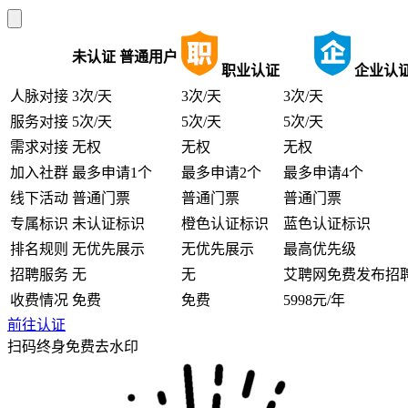
未认证
普通用户
职业认证
企业认
人脉对接
3次/天
3次/天
3次/天
服务对接
5次/天
5次/天
5次/天
需求对接
无权
无权
无权
加入社群
最多申请1个
最多申请2个
最多申请4个
线下活动
普通门票
普通门票
普通门票
专属标识
未认证标识
橙色认证标识
蓝色认证标识
排名规则
无优先展示
无优先展示
最高优先级
招聘服务
无
无
艾聘网免费发布招
收费情况
免费
免费
5998元/年
前往认证
扫码终身免费去水印