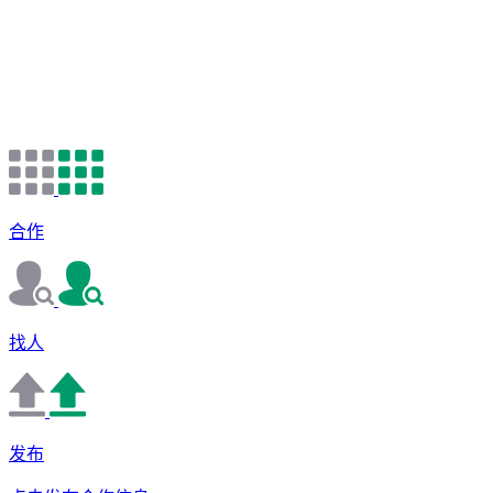
合作
找人
发布