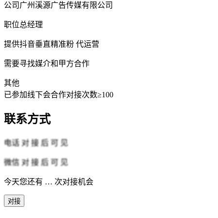
公司
广州溪源广告传媒有限公司
职位
总经理
提供
抖音垂直精准粉 代运营
需要
寻找媒介和甲方合作
其他
已参加线下会
合作对接次数≥100
联系方式
电话
对 接 后 可 见
微信
对 接 后 可 见
今天您还有
…
次对接机会
对接