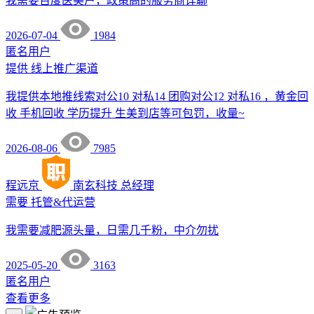
我需要百度医美户，政策高的服务商详聊
2026-07-04
1984
匿名用户
提供
线上推广渠道
我提供本地推线索对公10 对私14 团购对公12 对私16 ，黄金回
收 手机回收 学历提升 生美到店等可包罚，收量~
2026-08-06
7985
程远京
南玄科技
总经理
需要
托管&代运营
我需要减肥源头量，日需几千粉，中介勿扰
2025-05-20
3163
匿名用户
查看更多