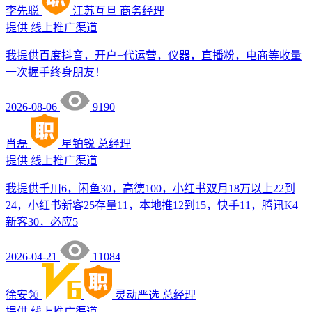
李先聪
江苏互旦
商务经理
提供
线上推广渠道
我提供百度抖音，开户+代运营，仪器，直播粉，电商等收量
一次握手终身朋友！
2026-08-06
9190
肖磊
星铂锐
总经理
提供
线上推广渠道
我提供千川6，闲鱼30，高德100，小红书双月18万以上22到
24，小红书新客25存量11，本地推12到15，快手11，腾讯K4
新客30，必应5
2026-04-21
11084
徐安领
灵动严选
总经理
提供
线上推广渠道