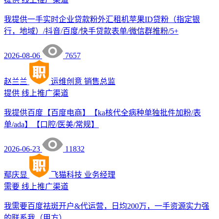
我提供一手实时企业贷款粉外汇租机苹果ID贷粉（指定银
行，地域）/抖音/百度/快手贷款表单/微信群推粉/5+
2026-08-06
7657
赵兰兰
运维创意
销售总监
提供
线上推广渠道
我提供百度【百度电商】【ka核代全病种单独批件加粉/表
单/ada】【口腔/医美/常规】
2026-06-23
11832
鄢庆显
飞猫科技
业务经理
需要
线上推广渠道
我需要百度祛斑开户&代运营，日均200万，一手资源实力强
的联系我（甲方）