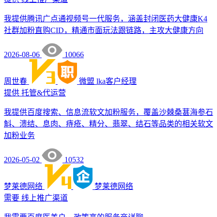
我提供腾讯广点通视频号一代服务，涵盖封闭医药大健康K4
社群加粉直购CID，精通市面玩法跟链路，主攻大健康方向
2026-08-06
10066
周世春
微盟
lka客户经理
提供
托管&代运营
我提供百度搜索、信息流软文加粉服务，覆盖沙棘桑葚海参石
斛、溃结、息肉、痔疮、精分、翡翠、结石等品类的相关软文
加粉业务
2026-05-02
10532
梦莱德网络
梦莱德网络
需要
线上推广渠道