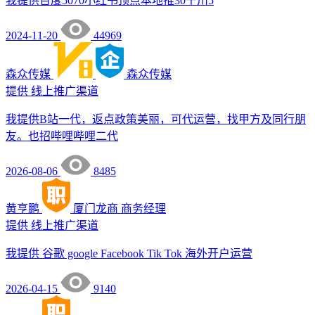
我提供百度5070小红书顶点本地推30千川5
2024-11-20
44969
森众传媒
森众传媒
提供
线上推广渠道
我提供B站一代，返点政策美丽，可代运营，找甲方及同行朋
友。也招哔哩哔哩二代
2026-08-06
8485
黄亨鹏
厦门龙商
商务经理
提供
线上推广渠道
我提供 谷歌 google Facebook Tik Tok 海外开户运营
2026-04-15
9140