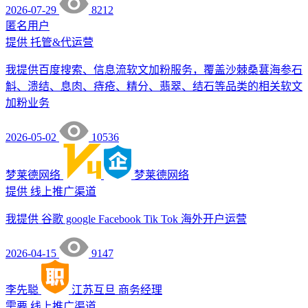
2026-07-29
8212
匿名用户
提供
托管&代运营
我提供百度搜索、信息流软文加粉服务，覆盖沙棘桑葚海参石
斛、溃结、息肉、痔疮、精分、翡翠、结石等品类的相关软文
加粉业务
2026-05-02
10536
梦莱德网络
梦莱德网络
提供
线上推广渠道
我提供 谷歌 google Facebook Tik Tok 海外开户运营
2026-04-15
9147
李先聪
江苏互旦
商务经理
需要
线上推广渠道