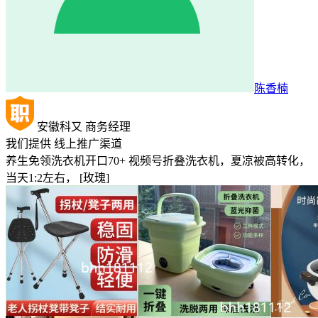
陈香楠
安徽科又
商务经理
我们提供
线上推广渠道
养生免领洗衣机开口70+ 视频号折叠洗衣机，夏凉被高转化，
当天1:2左右， ​[玫瑰]