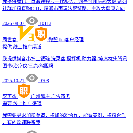
我提供腾讯广点通视频号一代服务，涵盖封闭医药大健康K4
社群加粉直购CID，精通市面玩法跟链路，主攻大健康方向
2026-08-07
10113
周世春
微盟
lka客户经理
提供
线上推广渠道
我提供抖音小护士银碗 洗菜盆 搅拌机 助力器 /凉席枕头腾讯
图书/治疗仪/三康/熊胆粉
2025-10-21
9708
李英杰
广州耀庄
广告商务
需要
线上推广渠道
我需要寻求加粉渠道，按加的粉合作，能看案例，按粉合作
，有的欢迎联系我