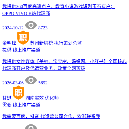
我提供360百度高返点户，教育小说游戏短剧玉石有户；
OPPO VIVO B站代理商
2024-10-12
8723
金明峰
苏州新牌榜
执行策划总监
提供
线上推广渠道
我提供女性媒体【美柚、宝宝树、妈妈网、小红书】全国核心
代理商开户及代运营业务，政策全网顶级
2026-03-06
5692
甘懋
湖南实效
优化师
需要
线上推广渠道
我需要百度，抖音 代运营公司合作，欢迎联系我