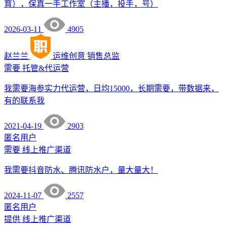
育），保真一手工作室（主播，投手，号）
2026-03-11
4905
赵兰兰
运维创意
销售总监
需要
托管&代运营
我需要海参实力代运营，日均15000，长期需要，带数据来，
有的联系我
2021-04-19
2903
匿名用户
需要
线上推广渠道
我需要抖音防水、腾讯防水户，量大量大！
2024-11-07
2557
匿名用户
提供
线上推广渠道