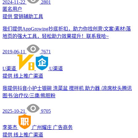
2024-11-22
2801
匿名用户
提供
营销辅助工具
我们提供AppGrowing抄底折扣，助力你找创意\文案\素材\落
地页的强大工具，轻松助力效果提升！联系我哈~
2019-06-11
7671
U渠道
U渠道
提供
线上推广渠道
我提供抖音小护士银碗 洗菜盆 搅拌机 助力器 /凉席枕头腾讯
图书/治疗仪/三康/熊胆粉
2025-10-21
9705
李英杰
广州耀庄
广告商务
提供
线上推广渠道