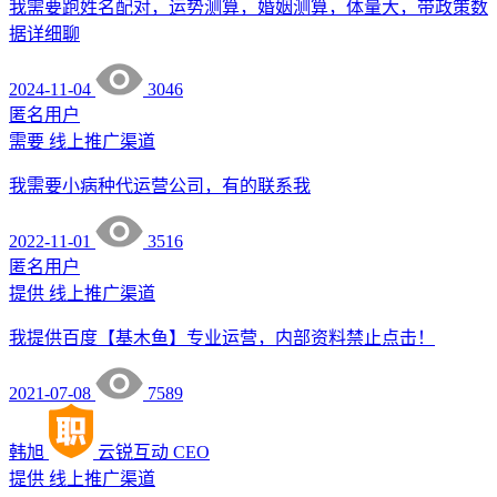
我需要跑姓名配对，运势测算，婚姻测算，体量大，带政策数
据详细聊
2024-11-04
3046
匿名用户
需要
线上推广渠道
我需要小病种代运营公司，有的联系我
2022-11-01
3516
匿名用户
提供
线上推广渠道
我提供百度【基木鱼】专业运营，内部资料禁止点击！
2021-07-08
7589
韩旭
云锐互动
CEO
提供
线上推广渠道