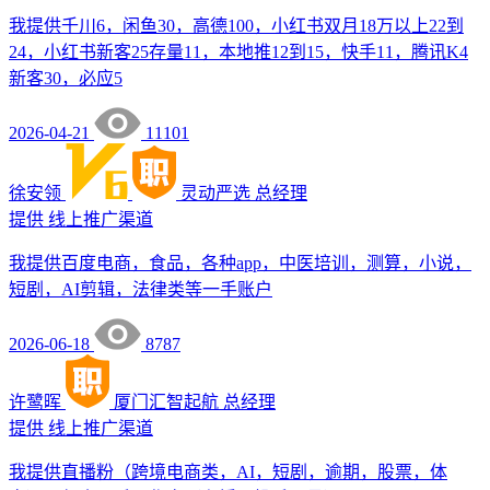
我提供千川6，闲鱼30，高德100，小红书双月18万以上22到
24，小红书新客25存量11，本地推12到15，快手11，腾讯K4
新客30，必应5
2026-04-21
11101
徐安领
灵动严选
总经理
提供
线上推广渠道
我提供百度电商，食品，各种app，中医培训，测算，小说，
短剧，AI剪辑，法律类等一手账户
2026-06-18
8787
许鹭晖
厦门汇智起航
总经理
提供
线上推广渠道
我提供直播粉（跨境电商类，AI，短剧，逾期，股票，体