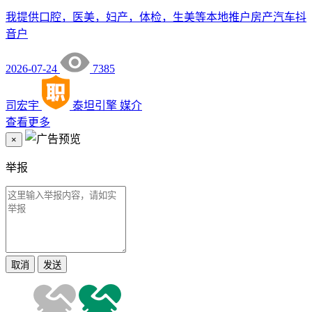
我提供口腔，医美，妇产，体检，生美等本地推户房产汽车抖
音户
2026-07-24
7385
司宏宇
泰坦引擎
媒介
查看更多
×
举报
取消
发送