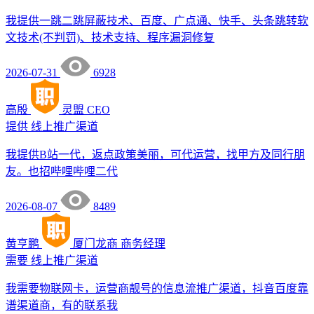
我提供一跳二跳屏蔽技术、百度、广点通、快手、头条跳转软
文技术(不判罚)、技术支持、程序漏洞修复
2026-07-31
6928
高殷
灵盟
CEO
提供
线上推广渠道
我提供B站一代，返点政策美丽，可代运营，找甲方及同行朋
友。也招哔哩哔哩二代
2026-08-07
8489
黄亨鹏
厦门龙商
商务经理
需要
线上推广渠道
我需要物联网卡，运营商靓号的信息流推广渠道，抖音百度靠
谱渠道商，有的联系我